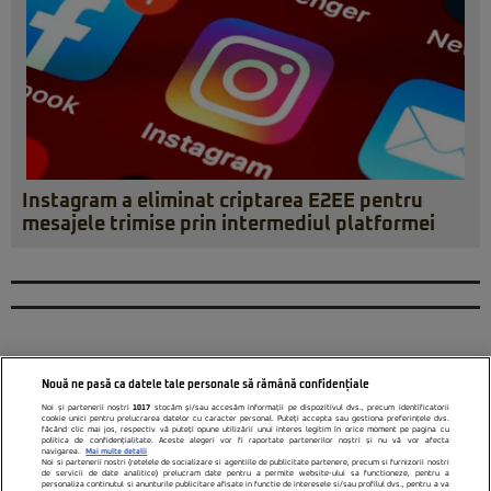
Instagram a eliminat criptarea E2EE pentru
mesajele trimise prin intermediul platformei
Nouă ne pasă ca datele tale personale să rămână confidențiale
Noi și partenerii noștri
1017
stocăm și/sau accesăm informații pe dispozitivul dvs., precum identificatorii
cookie unici pentru prelucrarea datelor cu caracter personal. Puteți accepta sau gestiona preferințele dvs.
făcând clic mai jos, respectiv vă puteți opune utilizării unui interes legitim în orice moment pe pagina cu
politica de confidențialitate. Aceste alegeri vor fi raportate partenerilor noștri și nu vă vor afecta
navigarea.
Mai multe detalii
Noi si partenerii nostri (retelele de socializare si agentiile de publicitate partenere, precum si furnizorii nostri
de servicii de date analitice) prelucram date pentru a permite website-ului sa functioneze, pentru a
personaliza continutul si anunturile publicitare afisate in functie de interesele si/sau profilul dvs., pentru a va