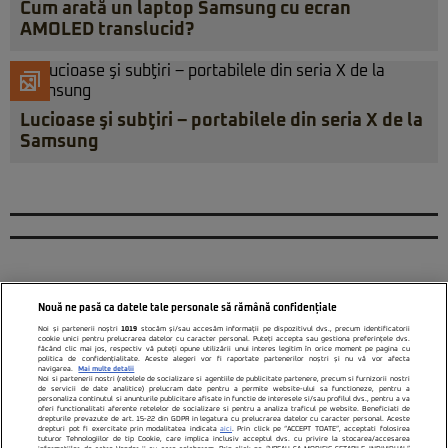
Cum arată un laptop Samsung cu ecran
AMOLED translucid?
Lucioase şi subţiri – portabilele din seria X de la
Samsung
Nouă ne pasă ca datele tale personale să rămână confidențiale
Noi și partenerii noștri
1019
stocăm și/sau accesăm informații pe dispozitivul dvs., precum identificatorii
cookie unici pentru prelucrarea datelor cu caracter personal. Puteți accepta sau gestiona preferințele dvs.
făcând clic mai jos, respectiv vă puteți opune utilizării unui interes legitim în orice moment pe pagina cu
politica de confidențialitate. Aceste alegeri vor fi raportate partenerilor noștri și nu vă vor afecta
navigarea.
Mai multe detalii
Noi si partenerii nostri (retelele de socializare si agentiile de publicitate partenere, precum si furnizorii nostri
de servicii de date analitice) prelucram date pentru a permite website-ului sa functioneze, pentru a
personaliza continutul si anunturile publicitare afisate in functie de interesele si/sau profilul dvs., pentru a va
oferi functionalitati aferente retelelor de socializare si pentru a analiza traficul pe website. Beneficiati de
drepturile prevazute de art. 15-22 din GDPR in legatura cu prelucrarea datelor cu caracter personal. Aceste
drepturi pot fi exercitate prin modalitatea indicata
aici
. Prin click pe “ACCEPT TOATE”, acceptati folosirea
tuturor Tehnologiilor de tip Cookie, care implica inclusiv acceptul dvs. cu privire la stocarea/accesarea