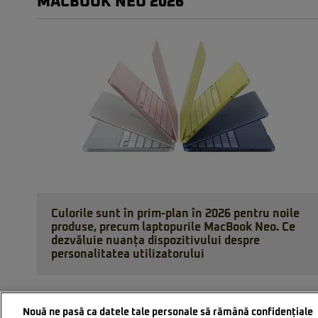
MACBOOK NEO 2026
Culorile sunt în prim-plan în 2026 pentru noile
produse, precum laptopurile MacBook Neo. Ce
dezvăluie nuanța dispozitivului despre
personalitatea utilizatorului
Nouă ne pasă ca datele tale personale să rămână confidențiale