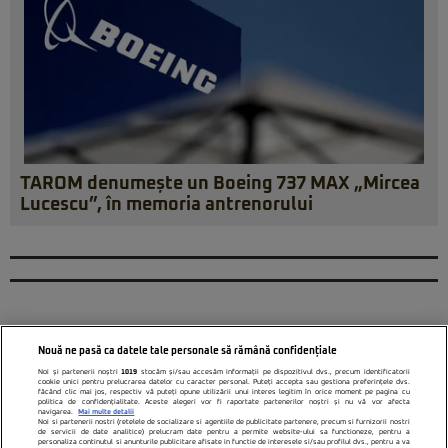
TAROM denumește un Boeing 737 MAX „Mircea
Lucescu”, în memoria antrenorului
Nouă ne pasă ca datele tale personale să rămână confidențiale
Noi și partenerii noștri
1019
stocăm și/sau accesăm informații pe dispozitivul dvs., precum identificatorii
cookie unici pentru prelucrarea datelor cu caracter personal. Puteți accepta sau gestiona preferințele dvs.
făcând clic mai jos, respectiv vă puteți opune utilizării unui interes legitim în orice moment pe pagina cu
politica de confidențialitate. Aceste alegeri vor fi raportate partenerilor noștri și nu vă vor afecta
navigarea.
Mai multe detalii
Noi si partenerii nostri (retelele de socializare si agentiile de publicitate partenere, precum si furnizorii nostri
de servicii de date analitice) prelucram date pentru a permite website-ului sa functioneze, pentru a
personaliza continutul si anunturile publicitare afisate in functie de interesele si/sau profilul dvs., pentru a va