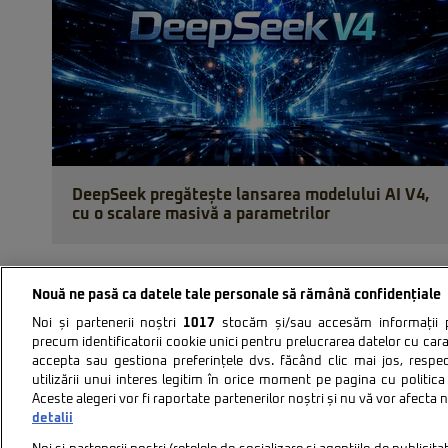
DeepSeek pregătește lansarea modelului AI V4,
cu o scalare masivă a parametrilor
Nouă ne pasă ca datele tale personale să rămână confidențiale
Noi și partenerii noștri
1017
stocăm și/sau accesăm informații pe
precum identificatorii cookie unici pentru prelucrarea datelor cu cara
accepta sau gestiona preferințele dvs. făcând clic mai jos, respe
utilizării unui interes legitim în orice moment pe pagina cu politica 
Aceste alegeri vor fi raportate partenerilor noștri și nu vă vor afecta 
Politica de confidentiali
detalii