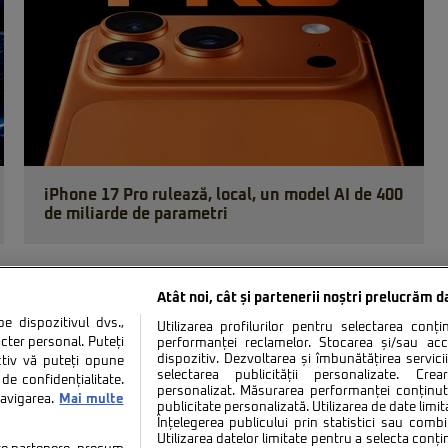
iPhone 17 Pro rulează, local, un model AI de 400
de miliarde de parametri
Atât noi, cât și partenerii noștri prelucrăm d
 dispozitivul dvs.,
Utilizarea profilurilor pentru selectarea conț
cter personal. Puteți
performanței reclamelor. Stocarea și/sau ac
dispozitiv. Dezvoltarea și îmbunătățirea serviciil
ctiv vă puteți opune
selectarea publicității personalizate. Cre
de confidențialitate.
personalizat. Măsurarea performanței conținutu
navigarea.
Mai multe
tate
Politica de cookies
Termeni si conditii
Co
publicitate personalizată. Utilizarea de date limit
Înțelegerea publicului prin statistici sau combi
Utilizarea datelor limitate pentru a selecta conț