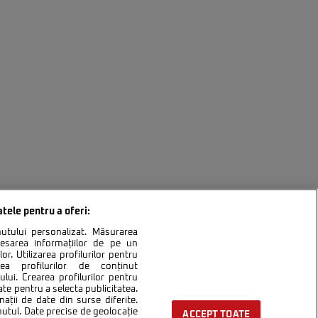
atele pentru a oferi:
inutului personalizat. Măsurarea
cesarea informațiilor de pe un
or. Utilizarea profilurilor pentru
area profilurilor de conținut
lui. Crearea profilurilor pentru
ntact
Setări Cookies
ate pentru a selecta publicitatea.
nații de date din surse diferite.
inutul. Date precise de geolocație
ACCEPT TOATE