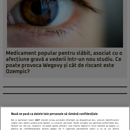
Medicament popular pentru slăbit, asociat cu o
afecțiune gravă a vederii într-un nou studiu. Ce
poate provoca Wegovy și cât de riscant este
Ozempic?
Nouă ne pasă ca datele tale personale să rămână confidențiale
Noi și partenerii noștri
1017
stocăm și/sau accesăm informații pe dispozitivul dvs., precum identificatorii
cookie unici pentru prelucrarea datelor cu caracter personal. Puteți accepta sau gestiona preferințele dvs.
făcând clic mai jos, respectiv vă puteți opune utilizării unui interes legitim în orice moment pe pagina cu
politica de confidențialitate. Aceste alegeri vor fi raportate partenerilor noștri și nu vă vor afecta