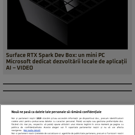
Surface RTX Spark Dev Box: un mini PC
Microsoft dedicat dezvoltării locale de aplicații
AI – VIDEO
Nouă ne pasă ca datele tale personale să rămână confidențiale
Noi și partenerii noștri
1019
stocăm și/sau accesăm informații pe dispozitivul dvs., precum identificatorii
cookie unici pentru prelucrarea datelor cu caracter personal. Puteți accepta sau gestiona preferințele dvs.
făcând clic mai jos, respectiv vă puteți opune utilizării unui interes legitim în orice moment pe pagina cu
politica de confidențialitate. Aceste alegeri vor fi raportate partenerilor noștri și nu vă vor afecta
navigarea.
Mai multe detalii
Noi si partenerii nostri (retelele de socializare si agentiile de publicitate partenere, precum si furnizorii nostri