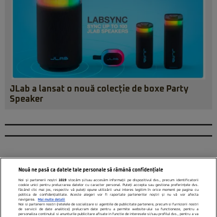
JLab a lansat o nouă colecție de boxe Party
Speaker
Nouă ne pasă ca datele tale personale să rămână confidențiale
Noi și partenerii noștri
1019
stocăm și/sau accesăm informații pe dispozitivul dvs., precum identificatorii
cookie unici pentru prelucrarea datelor cu caracter personal. Puteți accepta sau gestiona preferințele dvs.
făcând clic mai jos, respectiv vă puteți opune utilizării unui interes legitim în orice moment pe pagina cu
politica de confidențialitate. Aceste alegeri vor fi raportate partenerilor noștri și nu vă vor afecta
navigarea.
Mai multe detalii
Noi si partenerii nostri (retelele de socializare si agentiile de publicitate partenere, precum si furnizorii nostri
de servicii de date analitice) prelucram date pentru a permite website-ului sa functioneze, pentru a
personaliza continutul si anunturile publicitare afisate in functie de interesele si/sau profilul dvs., pentru a va