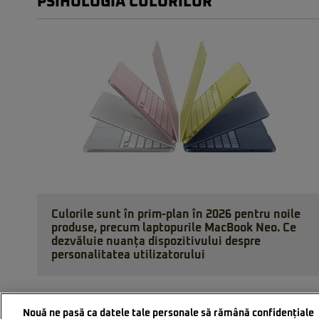
PSIHOLOGIA CULORILOR
Culorile sunt în prim-plan în 2026 pentru noile
produse, precum laptopurile MacBook Neo. Ce
dezvăluie nuanța dispozitivului despre
personalitatea utilizatorului
Nouă ne pasă ca datele tale personale să rămână confidențiale