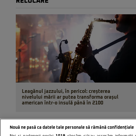
RELOCARE
Leagănul jazzului, în pericol: creșterea
nivelului mării ar putea transforma orașul
american într-o insulă până în 2100
Nouă ne pasă ca datele tale personale să rămână confidențiale