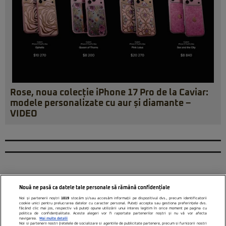
Rose, noua colecție iPhone 17 Pro de la Caviar:
modele personalizate cu aur și diamante –
VIDEO
Nouă ne pasă ca datele tale personale să rămână confidențiale
Noi și partenerii noștri
1019
stocăm și/sau accesăm informații pe dispozitivul dvs., precum identificatorii
cookie unici pentru prelucrarea datelor cu caracter personal. Puteți accepta sau gestiona preferințele dvs.
făcând clic mai jos, respectiv vă puteți opune utilizării unui interes legitim în orice moment pe pagina cu
politica de confidențialitate. Aceste alegeri vor fi raportate partenerilor noștri și nu vă vor afecta
navigarea.
Mai multe detalii
Noi si partenerii nostri (retelele de socializare si agentiile de publicitate partenere, precum si furnizorii nostri