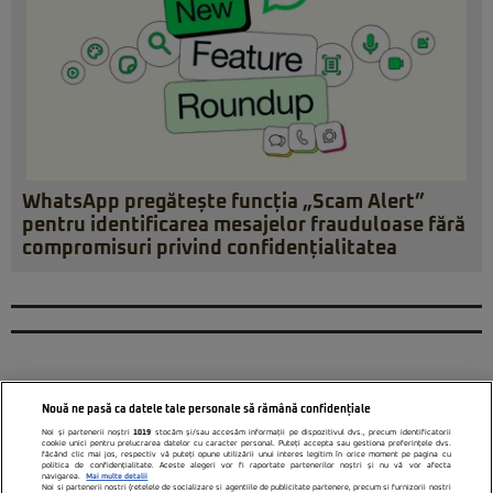
WhatsApp pregătește funcția „Scam Alert”
pentru identificarea mesajelor frauduloase fără
compromisuri privind confidențialitatea
Nouă ne pasă ca datele tale personale să rămână confidențiale
Noi și partenerii noștri
1019
stocăm și/sau accesăm informații pe dispozitivul dvs., precum identificatorii
cookie unici pentru prelucrarea datelor cu caracter personal. Puteți accepta sau gestiona preferințele dvs.
făcând clic mai jos, respectiv vă puteți opune utilizării unui interes legitim în orice moment pe pagina cu
politica de confidențialitate. Aceste alegeri vor fi raportate partenerilor noștri și nu vă vor afecta
navigarea.
Mai multe detalii
Noi si partenerii nostri (retelele de socializare si agentiile de publicitate partenere, precum si furnizorii nostri