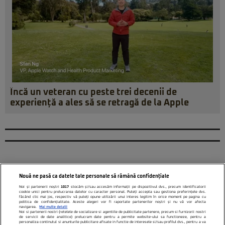
Încă un veteran cu peste trei decenii de
experiență a ales să se retragă de la Apple
Nouă ne pasă ca datele tale personale să rămână confidențiale
Noi și partenerii noștri
1017
stocăm și/sau accesăm informații pe dispozitivul dvs., precum identificatorii
cookie unici pentru prelucrarea datelor cu caracter personal. Puteți accepta sau gestiona preferințele dvs.
făcând clic mai jos, respectiv vă puteți opune utilizării unui interes legitim în orice moment pe pagina cu
politica de confidențialitate. Aceste alegeri vor fi raportate partenerilor noștri și nu vă vor afecta
navigarea.
Mai multe detalii
Noi si partenerii nostri (retelele de socializare si agentiile de publicitate partenere, precum si furnizorii nostri
de servicii de date analitice) prelucram date pentru a permite website-ului sa functioneze, pentru a
personaliza continutul si anunturile publicitare afisate in functie de interesele si/sau profilul dvs., pentru a va