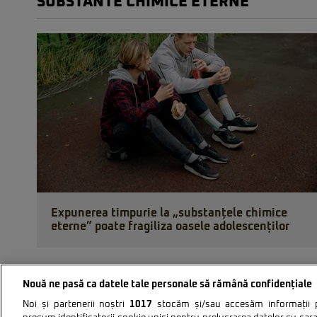
SUBSTANTE CHIMICE ETERNE
Expunerea timpurie la „substanțele chimice
eterne” poate fragiliza oasele adolescenților
Nouă ne pasă ca datele tale personale să rămână confidențiale
Noi și partenerii noștri
1017
stocăm și/sau accesăm informații pe