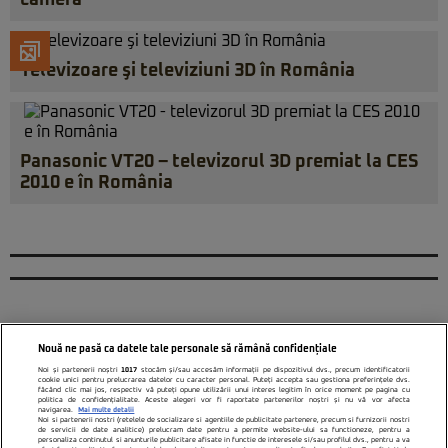
cameră
Televizoare şi televiziuni 3D în România
Panasonic VT20 – televizorul 3D premiat la CES
2010 e în România
Nouă ne pasă ca datele tale personale să rămână confidențiale
Noi și partenerii noștri
1017
stocăm și/sau accesăm informații pe dispozitivul dvs., precum identificatorii
cookie unici pentru prelucrarea datelor cu caracter personal. Puteți accepta sau gestiona preferințele dvs.
făcând clic mai jos, respectiv vă puteți opune utilizării unui interes legitim în orice moment pe pagina cu
politica de confidențialitate. Aceste alegeri vor fi raportate partenerilor noștri și nu vă vor afecta
navigarea.
Mai multe detalii
Noi si partenerii nostri (retelele de socializare si agentiile de publicitate partenere, precum si furnizorii nostri
de servicii de date analitice) prelucram date pentru a permite website-ului sa functioneze, pentru a
personaliza continutul si anunturile publicitare afisate in functie de interesele si/sau profilul dvs., pentru a va