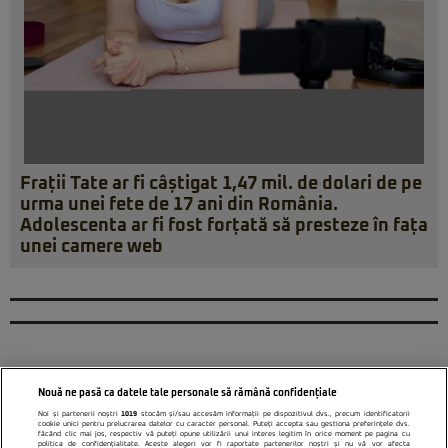
Frații Tate ar fi câștigat 1,47 mil. de dolari de pe
urma unei fete de 17 ani din România.
Adolescenta ar fi fost forțată să presteze în fața
unei camere web
Nouă ne pasă ca datele tale personale să rămână confidențiale
Noi și partenerii noștri
1019
stocăm și/sau accesăm informații pe dispozitivul dvs., precum identificatorii
cookie unici pentru prelucrarea datelor cu caracter personal. Puteți accepta sau gestiona preferințele dvs.
făcând clic mai jos, respectiv vă puteți opune utilizării unui interes legitim în orice moment pe pagina cu
politica de confidențialitate. Aceste alegeri vor fi raportate partenerilor noștri și nu vă vor afecta