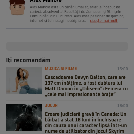
Alex Manole
Alex Manole este un tânăr jurnalist, aflat la început de
carieră, absolvent al Facultății de Jurnalism și Științele
Comunicării din București. Alex este pasionat de gaming,
internet și tehnologii neobișnuite.
citește mai mult
Iți recomandăm
MUZICA SI FILME
15:00
Cascadoarea Devyn Dalton, care are
137 cm înălțime, a fost dublura lui
Matt Damon în „Odiseea”: Femeia cu
„cele mai impresionante brațe”
JOCURI
13:00
Eroare judiciară gravă în Canada: Un
bărbat a stat 18 luni în închisoare
din cauza unui caracter lipsă într-un
nume de utilizator din jocul Skyrim