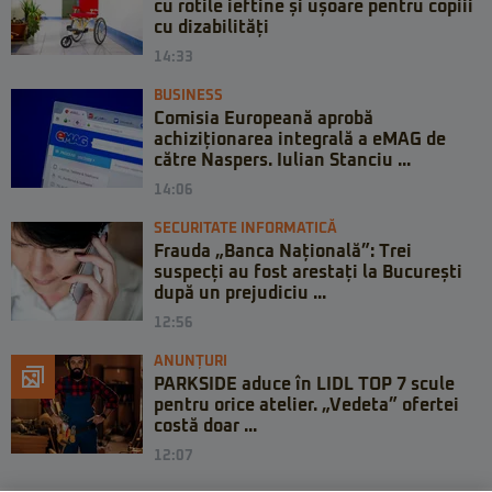
cu rotile ieftine și ușoare pentru copiii
cu dizabilități
14:33
BUSINESS
Comisia Europeană aprobă
achiziționarea integrală a eMAG de
către Naspers. Iulian Stanciu ...
14:06
SECURITATE INFORMATICĂ
Frauda „Banca Națională”: Trei
suspecți au fost arestați la București
după un prejudiciu ...
12:56
ANUNȚURI
PARKSIDE aduce în LIDL TOP 7 scule
pentru orice atelier. „Vedeta” ofertei
costă doar ...
12:07