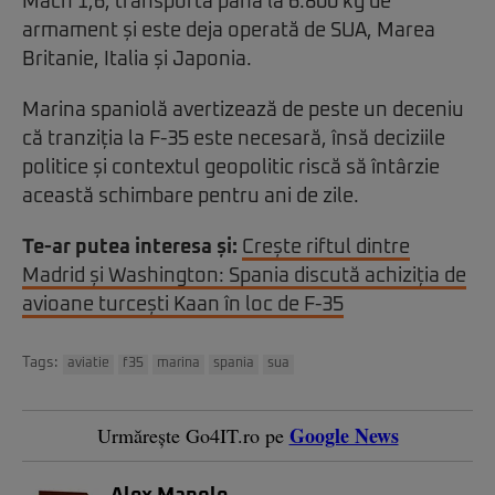
Mach 1,6, transportă până la 6.800 kg de
armament și este deja operată de SUA, Marea
Britanie, Italia și Japonia.
Marina spaniolă avertizează de peste un deceniu
că tranziția la F-35 este necesară, însă deciziile
politice și contextul geopolitic riscă să întârzie
această schimbare pentru ani de zile.
Te-ar putea interesa și:
Crește riftul dintre
Madrid și Washington: Spania discută achiziția de
avioane turcești Kaan în loc de F-35
Tags:
aviatie
f35
marina
spania
sua
Google News
Urmărește Go4IT.ro pe