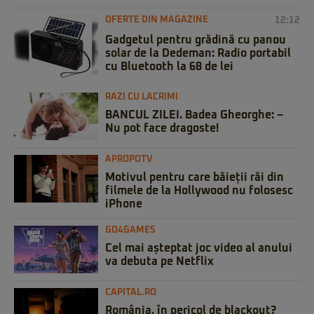
OFERTE DIN MAGAZINE
12:12
Gadgetul pentru grădină cu panou
solar de la Dedeman: Radio portabil
cu Bluetooth la 68 de lei
RAZI CU LACRIMI
BANCUL ZILEI. Badea Gheorghe: –
Nu pot face dragoste!
APROPOTV
Motivul pentru care băieții răi din
filmele de la Hollywood nu folosesc
iPhone
GO4GAMES
Cel mai așteptat joc video al anului
va debuta pe Netflix
CAPITAL.RO
România, în pericol de blackout?