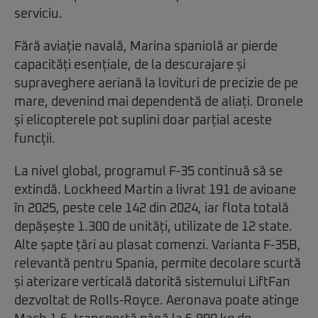
serviciu.
Fără aviație navală, Marina spaniolă ar pierde
capacități esențiale, de la descurajare și
supraveghere aeriană la lovituri de precizie de pe
mare, devenind mai dependentă de aliați. Dronele
și elicopterele pot suplini doar parțial aceste
funcții.
La nivel global, programul F-35 continuă să se
extindă. Lockheed Martin a livrat 191 de avioane
în 2025, peste cele 142 din 2024, iar flota totală
depășește 1.300 de unități, utilizate de 12 state.
Alte șapte țări au plasat comenzi. Varianta F-35B,
relevantă pentru Spania, permite decolare scurtă
și aterizare verticală datorită sistemului LiftFan
dezvoltat de Rolls-Royce. Aeronava poate atinge