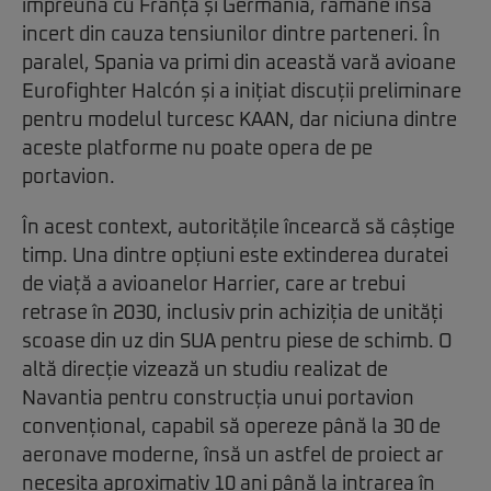
împreună cu Franța și Germania, rămâne însă
incert din cauza tensiunilor dintre parteneri. În
paralel, Spania va primi din această vară avioane
Eurofighter Halcón și a inițiat discuții preliminare
pentru modelul turcesc KAAN, dar niciuna dintre
aceste platforme nu poate opera de pe
portavion.
În acest context, autoritățile încearcă să câștige
timp. Una dintre opțiuni este extinderea duratei
de viață a avioanelor Harrier, care ar trebui
retrase în 2030, inclusiv prin achiziția de unități
scoase din uz din SUA pentru piese de schimb. O
altă direcție vizează un studiu realizat de
Navantia pentru construcția unui portavion
convențional, capabil să opereze până la 30 de
aeronave moderne, însă un astfel de proiect ar
necesita aproximativ 10 ani până la intrarea în