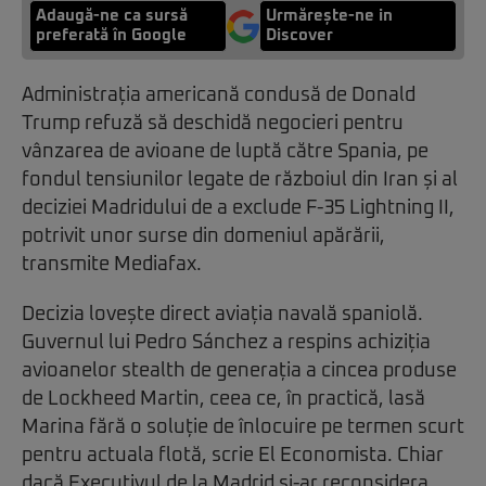
Adaugă-ne ca sursă
Urmărește-ne in
preferată în Google
Discover
Administrația americană condusă de Donald
Trump refuză să deschidă negocieri pentru
vânzarea de avioane de luptă către Spania, pe
fondul tensiunilor legate de războiul din Iran și al
deciziei Madridului de a exclude F-35 Lightning II,
potrivit unor surse din domeniul apărării,
transmite Mediafax.
Decizia lovește direct aviația navală spaniolă.
Guvernul lui Pedro Sánchez a respins achiziția
avioanelor stealth de generația a cincea produse
de Lockheed Martin, ceea ce, în practică, lasă
Marina fără o soluție de înlocuire pe termen scurt
pentru actuala flotă, scrie El Economista. Chiar
dacă Executivul de la Madrid și-ar reconsidera