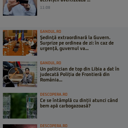
activiștii avertizează ...
11:08
GANDUL.RO
Şedinţă extraordinară la Guvern.
Surprize pe ordinea de zi: în caz de
urgență, guvernul va...
GANDUL.RO
Un politician de top din Libia a dat în
judecată Poliția de Frontieră din
România...
DESCOPERA.RO
Ce se întâmplă cu dinții atunci când
bem apă carbogazoasă?
DESCOPERA.RO