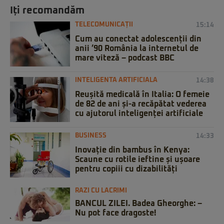
Iți recomandăm
TELECOMUNICAȚII
15:14
Cum au conectat adolescenții din
anii ’90 România la internetul de
mare viteză – podcast BBC
INTELIGENTA ARTIFICIALA
14:38
Reușită medicală în Italia: O femeie
de 82 de ani și-a recăpătat vederea
cu ajutorul inteligenței artificiale
BUSINESS
14:33
Inovație din bambus în Kenya:
Scaune cu rotile ieftine și ușoare
pentru copiii cu dizabilități
RAZI CU LACRIMI
BANCUL ZILEI. Badea Gheorghe: –
Nu pot face dragoste!