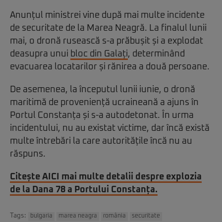
Anunțul ministrei vine după mai multe incidente
de securitate de la Marea Neagră. La finalul lunii
mai, o dronă rusească s-a prăbușit și a explodat
deasupra unui
bloc din Galați
, determinând
evacuarea locatarilor și rănirea a două persoane.
De asemenea, la începutul lunii iunie, o dronă
maritimă de proveniență ucraineană a ajuns în
Portul Constanța și s-a autodetonat. În urma
incidentului, nu au existat victime, dar încă există
multe întrebări la care autoritățile încă nu au
răspuns.
Citește AICI mai multe detalii despre explozia
de la Dana 78 a Portului Constanța.
Tags:
bulgaria
marea neagra
românia
securitate