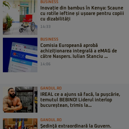
BUSINESS
Inovație din bambus în Kenya: Scaune
cu rotile ieftine și ușoare pentru copiii
cu dizabilități
14:33
BUSINESS
Comisia Europeană aprobă
achiziționarea integrală a eMAG de
către Naspers. Iulian Stanciu ...
14:06
GANDUL.RO
IREAL ce a ajuns să facă, la pușcărie,
temutul BEBINO! Liderul interlop
bucureștean, trimis la...
GANDUL.RO
Şedinţă extraordinară la Guvern.