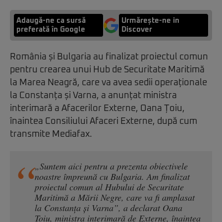
Adaugă-ne ca sursă
Urmărește-ne in
preferată în Google
Discover
România și Bulgaria au finalizat proiectul comun
pentru crearea unui Hub de Securitate Maritimă
la Marea Neagră, care va avea sedii operaționale
la Constanța și Varna, a anunțat ministra
interimară a Afacerilor Externe, Oana Țoiu,
înaintea Consiliului Afaceri Externe, după cum
transmite Mediafax.
„Suntem aici pentru a prezenta obiectivele
noastre împreună cu Bulgaria. Am finalizat
proiectul comun al Hubului de Securitate
Maritimă a Mării Negre, care va fi amplasat
la Constanța și Varna”, a declarat Oana
Țoiu, ministra interimară de Externe, înaintea