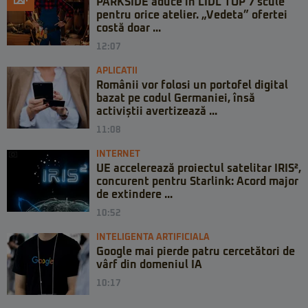
PARKSIDE aduce în LIDL TOP 7 scule
pentru orice atelier. „Vedeta” ofertei
costă doar ...
12:07
APLICATII
Românii vor folosi un portofel digital
bazat pe codul Germaniei, însă
activiștii avertizează ...
11:08
INTERNET
UE accelerează proiectul satelitar IRIS²,
concurent pentru Starlink: Acord major
de extindere ...
10:52
INTELIGENTA ARTIFICIALA
Google mai pierde patru cercetători de
vârf din domeniul IA
10:17