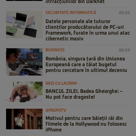
infracțiunilor din Darknet
SECURITATE INFORMATICĂ
09:09
Datele personale ale tuturor
clienților producătorului de PC-uri
Framework, furate în urma unui atac
cibernetic masiv
BUSINESS
08:59
România, singura țară din Uniunea
Europeană care a tăiat bugetul
pentru cercetare în ultimul deceniu
RAZI CU LACRIMI
BANCUL ZILEI. Badea Gheorghe: –
Nu pot face dragoste!
APROPOTV
Motivul pentru care băieții răi din
filmele de la Hollywood nu folosesc
iPhone