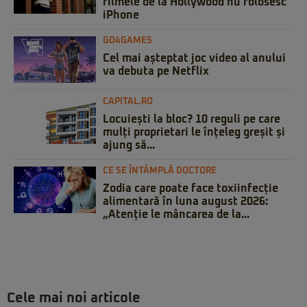
filmele de la Hollywood nu folosesc
iPhone
GO4GAMES
Cel mai așteptat joc video al anului
va debuta pe Netflix
CAPITAL.RO
Locuiești la bloc? 10 reguli pe care
mulți proprietari le înțeleg greșit și
ajung să...
CE SE ÎNTÂMPLĂ DOCTORE
Zodia care poate face toxiinfecție
alimentară în luna august 2026:
„Atenție le mâncarea de la...
Cele mai noi articole