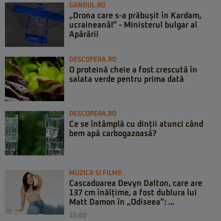
GANDUL.RO
„Drona care s-a prăbușit în Kardam,
ucraineană!” - Ministerul bulgar al
Apărării
DESCOPERA.RO
O proteină cheie a fost crescută în
salata verde pentru prima dată
DESCOPERA.RO
Ce se întâmplă cu dinții atunci când
bem apă carbogazoasă?
MUZICA SI FILME
Cascadoarea Devyn Dalton, care are
137 cm înălțime, a fost dublura lui
Matt Damon în „Odiseea”: ...
15:00