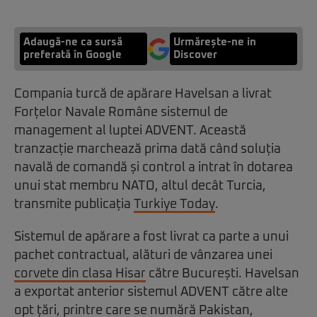
Adaugă-ne ca sursă
Urmărește-ne in
preferată în Google
Discover
Compania turcă de apărare Havelsan a livrat
Forțelor Navale Române sistemul de
management al luptei ADVENT. Această
tranzacție marchează prima dată când soluția
navală de comandă și control a intrat în dotarea
unui stat membru NATO, altul decât Turcia,
transmite publicația
Turkiye Today
.
Sistemul de apărare a fost livrat ca parte a unui
pachet contractual, alături de vânzarea unei
corvete din clasa Hisar
către București. Havelsan
a exportat anterior sistemul ADVENT către alte
opt țări, printre care se numără Pakistan,