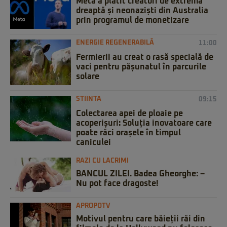
Meta a plătit creatori de extremă
dreaptă și neonaziști din Australia
prin programul de monetizare
ENERGIE REGENERABILĂ
11:00
Fermierii au creat o rasă specială de
vaci pentru pășunatul în parcurile
solare
STIINTA
09:15
Colectarea apei de ploaie pe
acoperișuri: Soluția inovatoare care
poate răci orașele în timpul
caniculei
RAZI CU LACRIMI
BANCUL ZILEI. Badea Gheorghe: –
Nu pot face dragoste!
APROPOTV
Motivul pentru care băieții răi din