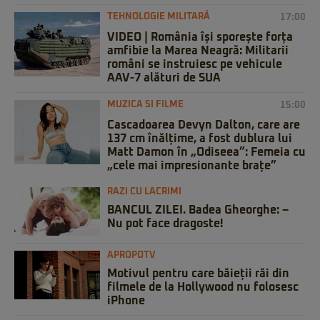
TEHNOLOGIE MILITARĂ
17:00
VIDEO | România își sporește forța
amfibie la Marea Neagră: Militarii
români se instruiesc pe vehicule
AAV-7 alături de SUA
MUZICA SI FILME
15:00
Cascadoarea Devyn Dalton, care are
137 cm înălțime, a fost dublura lui
Matt Damon în „Odiseea”: Femeia cu
„cele mai impresionante brațe”
RAZI CU LACRIMI
BANCUL ZILEI. Badea Gheorghe: –
Nu pot face dragoste!
APROPOTV
Motivul pentru care băieții răi din
filmele de la Hollywood nu folosesc
iPhone