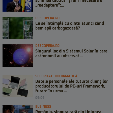
schimba tactica” și ar fi necesară o
„readaptare”:...
DESCOPERA.RO
Ce se întâmplă cu dinții atunci când
bem apă carbogazoasă?
DESCOPERA.RO
Singurul loc din Sistemul Solar în care
astronomii au observat...
SECURITATE INFORMATICĂ
Datele personale ale tuturor clienților
producătorului de PC-uri Framework,
furate în urma ...
09:09
BUSINESS
România, singura țară din Uniunea