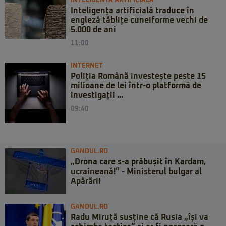
INTELIGENTA ARTIFICIALA
Inteligența artificială traduce în
engleză tăblițe cuneiforme vechi de
5.000 de ani
11:00
INTERNET
Poliția Română investește peste 15
milioane de lei într-o platformă de
investigații ...
09:40
GANDUL.RO
„Drona care s-a prăbușit în Kardam,
ucraineană!” - Ministerul bulgar al
Apărării
GANDUL.RO
Radu Miruță susține că Rusia „își va