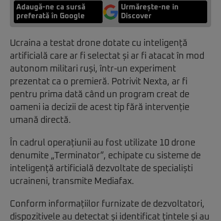
Adaugă-ne ca sursă
Urmărește-ne in
preferată în Google
Discover
Ucraina a testat drone dotate cu inteligență
artificială care ar fi selectat și ar fi atacat în mod
autonom militari ruși, într-un experiment
prezentat ca o premieră. Potrivit Nexta, ar fi
pentru prima dată când un program creat de
oameni ia decizii de acest tip fără intervenție
umană directă.
În cadrul operațiunii au fost utilizate 10 drone
denumite „Terminator”, echipate cu sisteme de
inteligență artificială dezvoltate de specialiști
ucraineni, transmite Mediafax.
Conform informațiilor furnizate de dezvoltatori,
dispozitivele au detectat și identificat țintele și au