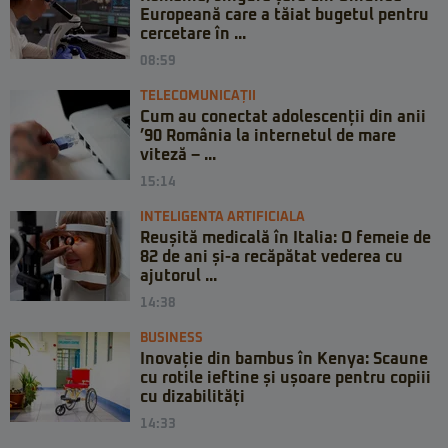
Europeană care a tăiat bugetul pentru
cercetare în ...
08:59
TELECOMUNICAȚII
Cum au conectat adolescenții din anii
’90 România la internetul de mare
viteză – ...
15:14
INTELIGENTA ARTIFICIALA
Reușită medicală în Italia: O femeie de
82 de ani și-a recăpătat vederea cu
ajutorul ...
14:38
BUSINESS
Inovație din bambus în Kenya: Scaune
cu rotile ieftine și ușoare pentru copiii
cu dizabilități
14:33