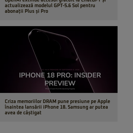
OpenAI extinde accesul gratuit la ChatGPT și
actualizează modelul GPT-5.6 Sol pentru
abonații Plus și Pro
Criza memoriilor DRAM pune presiune pe Apple
înaintea lansării iPhone 18. Samsung ar putea
avea de câștigat