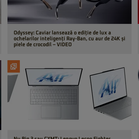
Odyssey: Caviar lansează o ediție de lux a
ochelarilor inteligenți Ray-Ban, cu aur de 24K și
piele de crocodil – VIDEO