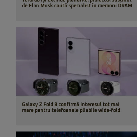
Terafab își extinde planurile: proiectul susținut
de Elon Musk caută specialist în memorii DRAM
Galaxy Z Fold 8 confirmă interesul tot mai
mare pentru telefoanele pliabile wide-fold