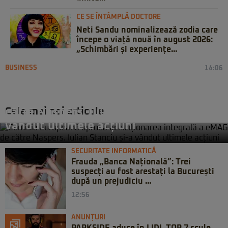
CE SE ÎNTÂMPLĂ DOCTORE
Neti Sandu nominalizează zodia care
începe o viață nouă în august 2026:
„Schimbări și experiențe...
BUSINESS
14:06
Comisia Europeană aprobă
achiziționarea integrală a eMAG de
Cele mai noi articole
către Naspers. Iulian Stanciu și-a
vândut ultimele acțiuni
SECURITATE INFORMATICĂ
Frauda „Banca Națională”: Trei
suspecți au fost arestați la București
după un prejudiciu ...
12:56
ANUNȚURI
PARKSIDE aduce în LIDL TOP 7 scule