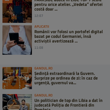
pentru orice atelier. „Vedeta” ofertei
costă doar ...
12:07
APLICATII
Românii vor folosi un portofel digital
bazat pe codul Germaniei, însă
activiștii avertizează ...
11:08
GANDUL.RO
Şedinţă extraordinară la Guvern.
Surprize pe ordinea de zi: în caz de
urgență, guvernul va...
GANDUL.RO
Un politician de top din Libia a dat în
judecată Poliția de Frontieră din
România...