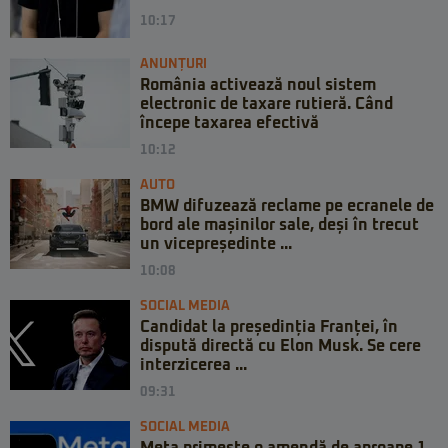
10:17
ANUNȚURI
România activează noul sistem
electronic de taxare rutieră. Când
începe taxarea efectivă
10:12
AUTO
BMW difuzează reclame pe ecranele de
bord ale mașinilor sale, deși în trecut
un vicepreședinte ...
10:08
SOCIAL MEDIA
Candidat la președinția Franței, în
dispută directă cu Elon Musk. Se cere
interzicerea ...
09:31
SOCIAL MEDIA
Meta primește o amendă de aproape 1