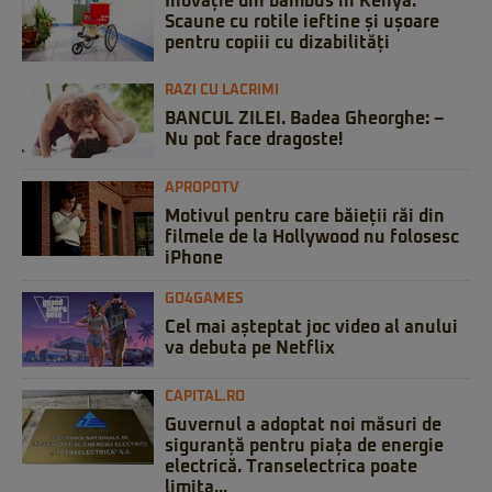
Inovație din bambus în Kenya:
Scaune cu rotile ieftine și ușoare
pentru copiii cu dizabilități
RAZI CU LACRIMI
BANCUL ZILEI. Badea Gheorghe: –
Nu pot face dragoste!
APROPOTV
Motivul pentru care băieții răi din
filmele de la Hollywood nu folosesc
iPhone
GO4GAMES
Cel mai așteptat joc video al anului
va debuta pe Netflix
CAPITAL.RO
Guvernul a adoptat noi măsuri de
siguranță pentru piața de energie
electrică. Transelectrica poate
limita...