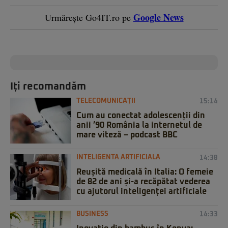
Google News
Urmărește Go4IT.ro pe
Iți recomandăm
TELECOMUNICAȚII
15:14
Cum au conectat adolescenții din
anii ’90 România la internetul de
mare viteză – podcast BBC
INTELIGENTA ARTIFICIALA
14:38
Reușită medicală în Italia: O femeie
de 82 de ani și-a recăpătat vederea
cu ajutorul inteligenței artificiale
BUSINESS
14:33