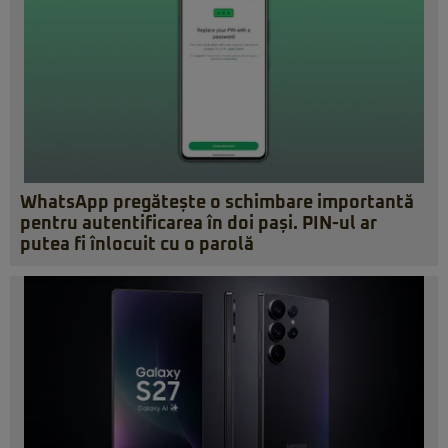
WhatsApp pregătește o schimbare importantă
pentru autentificarea în doi pași. PIN-ul ar
putea fi înlocuit cu o parolă