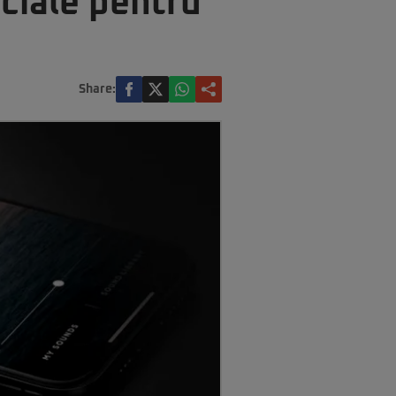
eciale pentru
ă
Share: