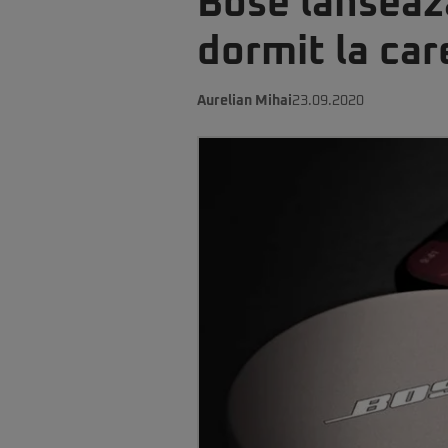
Bose lansează
dormit la car
Aurelian Mihai
23.09.2020