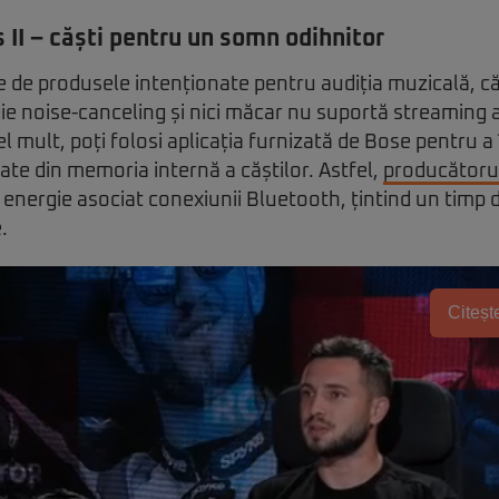
II – căști pentru un somn odihnitor
te de produsele intenționate pentru audiția muzicală, că
ie noise-canceling și nici măcar nu suportă streaming 
el mult, poți folosi aplicația furnizată de Bose pentru 
date din memoria internă a căștilor. Astfel,
producătoru
nergie asociat conexiunii Bluetooth, țintind un timp 
.
Citește