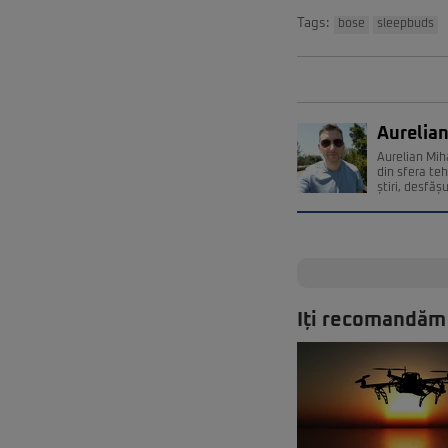
Tags:
bose
sleepbuds
Aurelian
Aurelian Miha
din sfera teh
știri, desfăș
Iți recomandăm