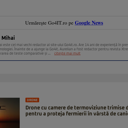
Google News
Urmărește Go4IT.ro pe
 Mihai
i este cel mai vechi redactor al site-ului Go4it.ro. Are 14 ani de experienţă în pr
nologiei. Înainte de a ajunge la Go4it, Aurelian a fost redactor pentru revista Xt
urarea de teste comparative și ...
citește mai mult
DRONE
Drone cu camere de termoviziune trimise 
pentru a proteja fermierii în vârstă de can