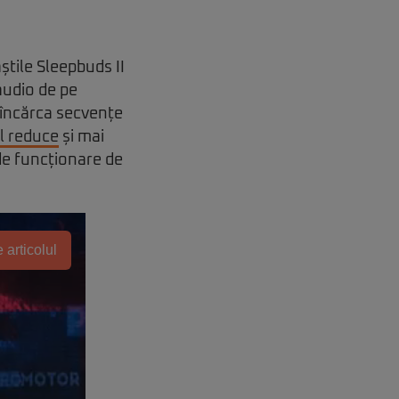
știle Sleepbuds II
audio de pe
a încărca secvențe
l reduce
și mai
de funcționare de
 articolul