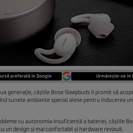
ursă preferată în Google
Urmărește-ne in 
oua generație, căștile Bose Sleepbuds II promit să aco
sind sunete ambiante special alese pentru inducerea u
bleme cu autonomia insuficientă a bateriei, căștile B
cu un design și mai confortabil și hardware revizuit.