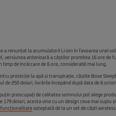
e a renunțat la acumulatorii Li-ion în favoarea unei so
fel, versiunea anterioară a căștilor promitea 16 ore de 
n timp de încărcare de 6 ore, considerabil mai lung.
ntru protecție la apă și transpirație, căștile Bose Sleepb
l de 250 dolari, livrările începând după data de 6 octo
 puțin preocupați de calitatea somnului pot alege prod
e 179 dolari, acesta vine cu un design ceva mai suplu ș
 funcționalitate
așteptată de la un set de căști wireless