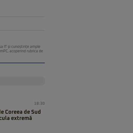
esa IT şi cunoștințe ample
remPC, acoperind rubrica de
18:30
de Coreea de Sud
icula extremă