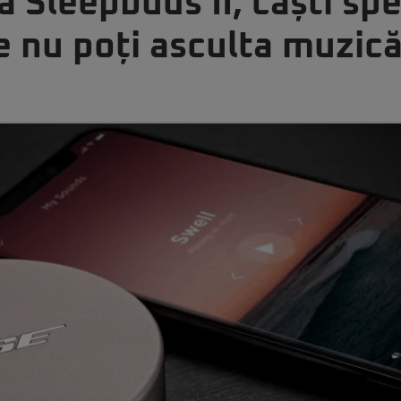
 Sleepbuds II, căști sp
e nu poți asculta muzic