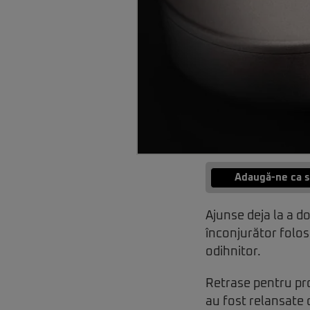
Adaugă-ne ca s
Ajunse deja la a d
înconjurător folo
odihnitor.
Retrase pentru pro
au fost relansate 