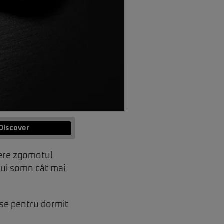
Discover
pere zgomotul
nui somn cât mai
ose pentru dormit