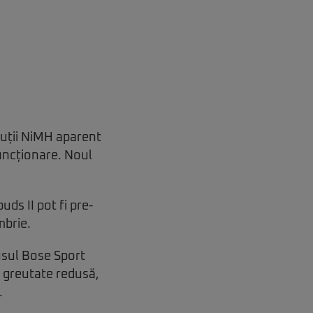
luții NiMH aparent
funcționare. Noul
uds II pot fi pre-
mbrie.
usul Bose Sport
i greutate redusă,
.