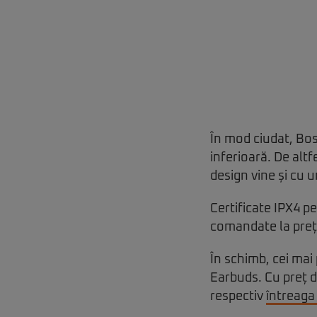
În mod ciudat, Bos
inferioară. De alt
design vine și cu u
Certificate IPX4 pe
comandate la prețu
În schimb, cei mai
Earbuds. Cu preț d
respectiv
întreaga