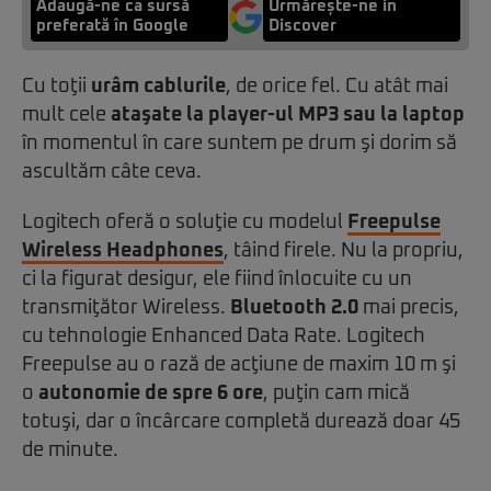
Adaugă-ne ca sursă
Urmărește-ne in
preferată în Google
Discover
Cu toţii
urâm cablurile
, de orice fel. Cu atât mai
mult cele
ataşate la player-ul MP3 sau la laptop
în momentul în care suntem pe drum şi dorim să
ascultăm câte ceva.
Logitech oferă o soluţie cu modelul
Freepulse
Wireless Headphones
, tâind firele. Nu la propriu,
ci la figurat desigur, ele fiind înlocuite cu un
transmiţător Wireless.
Bluetooth 2.0
mai precis,
cu tehnologie Enhanced Data Rate. Logitech
Freepulse au o rază de acţiune de maxim 10 m şi
o
autonomie de spre 6 ore
, puţin cam mică
totuşi, dar o încârcare completă durează doar 45
de minute.