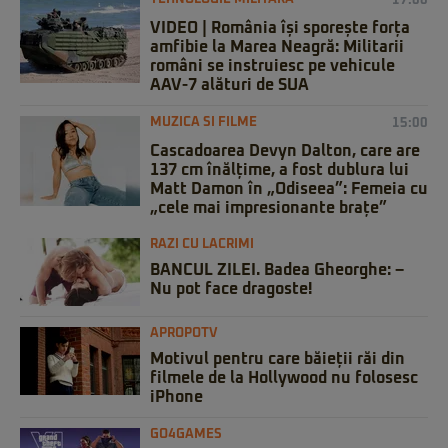
17:00
VIDEO | România își sporește forța
amfibie la Marea Neagră: Militarii
români se instruiesc pe vehicule
AAV-7 alături de SUA
MUZICA SI FILME
15:00
Cascadoarea Devyn Dalton, care are
137 cm înălțime, a fost dublura lui
Matt Damon în „Odiseea”: Femeia cu
„cele mai impresionante brațe”
RAZI CU LACRIMI
BANCUL ZILEI. Badea Gheorghe: –
Nu pot face dragoste!
APROPOTV
Motivul pentru care băieții răi din
filmele de la Hollywood nu folosesc
iPhone
GO4GAMES