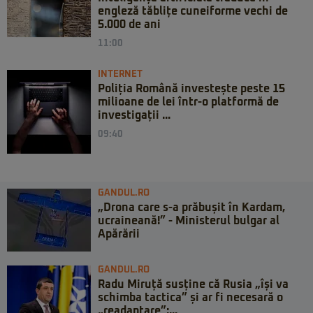
engleză tăblițe cuneiforme vechi de
5.000 de ani
11:00
INTERNET
Poliția Română investește peste 15
milioane de lei într-o platformă de
investigații ...
09:40
GANDUL.RO
„Drona care s-a prăbușit în Kardam,
ucraineană!” - Ministerul bulgar al
Apărării
GANDUL.RO
Radu Miruță susține că Rusia „își va
schimba tactica” și ar fi necesară o
„readaptare”:...