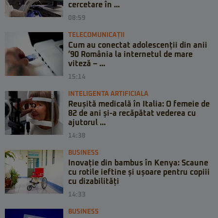
cercetare în ...
08:59
TELECOMUNICAȚII
Cum au conectat adolescenții din anii
’90 România la internetul de mare
viteză – ...
15:14
INTELIGENTA ARTIFICIALA
Reușită medicală în Italia: O femeie de
82 de ani și-a recăpătat vederea cu
ajutorul ...
14:38
BUSINESS
Inovație din bambus în Kenya: Scaune
cu rotile ieftine și ușoare pentru copiii
cu dizabilități
14:33
BUSINESS