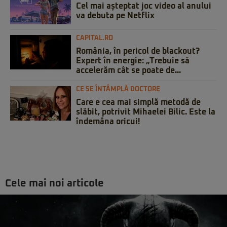
Cel mai așteptat joc video al anului
va debuta pe Netflix
CAPITAL.RO
România, în pericol de blackout?
Expert în energie: „Trebuie să
accelerăm cât se poate de...
CE SE ÎNTÂMPLĂ DOCTORE
Care e cea mai simplă metodă de
slăbit, potrivit Mihaelei Bilic. Este la
îndemâna oricui!
Cele mai noi articole