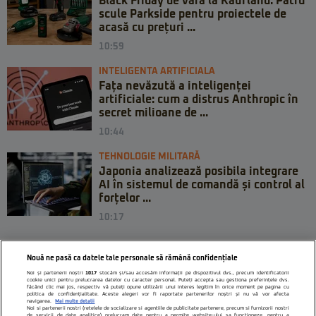
Black Friday de vară la Kaufland: Patru
scule Parkside pentru proiectele de
acasă cu prețuri ...
10:59
INTELIGENTA ARTIFICIALA
Fața nevăzută a inteligenței
artificiale: cum a distrus Anthropic în
secret milioane de ...
10:44
TEHNOLOGIE MILITARĂ
Japonia analizează posibila integrare
AI în sistemul de comandă și control al
forțelor ...
10:17
Nouă ne pasă ca datele tale personale să rămână confidențiale
Noi și partenerii noștri
1017
stocăm și/sau accesăm informații pe dispozitivul dvs., precum identificatorii
cookie unici pentru prelucrarea datelor cu caracter personal. Puteți accepta sau gestiona preferințele dvs.
făcând clic mai jos, respectiv vă puteți opune utilizării unui interes legitim în orice moment pe pagina cu
politica de confidențialitate. Aceste alegeri vor fi raportate partenerilor noștri și nu vă vor afecta
navigarea.
Mai multe detalii
Noi si partenerii nostri (retelele de socializare si agentiile de publicitate partenere, precum si furnizorii nostri
de servicii de date analitice) prelucram date pentru a permite website-ului sa functioneze, pentru a