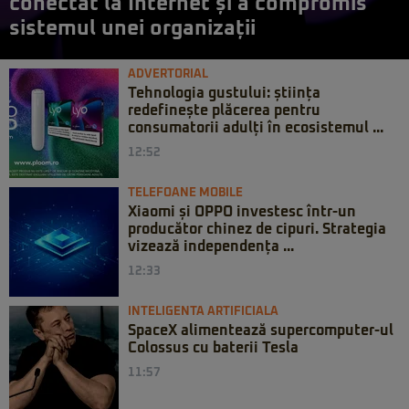
conectat la Internet și a compromis
sistemul unei organizații
ADVERTORIAL
Tehnologia gustului: știința
redefinește plăcerea pentru
consumatorii adulți în ecosistemul ...
12:52
TELEFOANE MOBILE
Xiaomi și OPPO investesc într-un
producător chinez de cipuri. Strategia
vizează independența ...
12:33
INTELIGENTA ARTIFICIALA
SpaceX alimentează supercomputer-ul
Colossus cu baterii Tesla
11:57