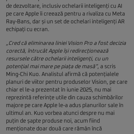
de dezvoltare, inclusiv ochelarii inteligenți cu AI
pe care Apple îi creează pentru a rivaliza cu Meta
Ray-Bans, dar și un set de ochelari inteligenți AR
echipați cu ecran.
„Cred că eliminarea liniei Vision Pro a fost decizia
corectă, întrucât Apple își redirecționează
resursele către ochelarii inteligenți, cu un
potențial mai mare pe piața de masă”
, a scris
Ming-Chi Kuo. Analistul afirmă că potențialele
planuri de viitor pentru produselor Vision, pe care
chiar el le-a prezentat în iunie 2025, nu mai
reprezintă referințe utile din cauza schimbărilor
majore pe care Apple le-a adus planurilor sale în
ultimul an. Kuo vorbea atunci despre nu mai
puțin de șapte produse noi, acum fiind
menționate doar două care rămân încă