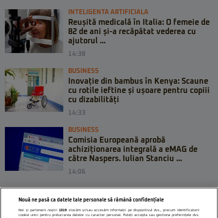
INTELIGENTA ARTIFICIALA
Reușită medicală în Italia: O femeie de
82 de ani și-a recăpătat vederea cu
ajutorul ...
14:38
BUSINESS
Inovație din bambus în Kenya: Scaune
cu rotile ieftine și ușoare pentru copiii
cu dizabilități
14:33
BUSINESS
Comisia Europeană aprobă
achiziționarea integrală a eMAG de
către Naspers. Iulian Stanciu ...
14:06
Nouă ne pasă ca datele tale personale să rămână confidențiale
Noi și partenerii noștri
1019
stocăm și/sau accesăm informații pe dispozitivul dvs., precum identificatorii
cookie unici pentru prelucrarea datelor cu caracter personal. Puteți accepta sau gestiona preferințele dvs.