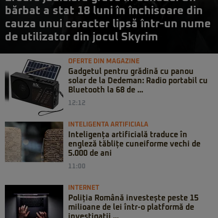
bărbat a stat 18 luni în închisoare din
cauza unui caracter lipsă într-un nume
de utilizator din jocul Skyrim
OFERTE DIN MAGAZINE
Gadgetul pentru grădină cu panou
solar de la Dedeman: Radio portabil cu
Bluetooth la 68 de ...
12:12
INTELIGENTA ARTIFICIALA
Inteligența artificială traduce în
engleză tăblițe cuneiforme vechi de
5.000 de ani
11:00
INTERNET
Poliția Română investește peste 15
milioane de lei într-o platformă de
investigații ...