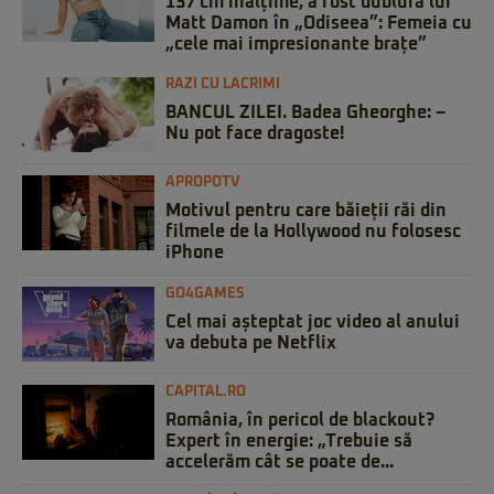
137 cm înălțime, a fost dublura lui
Matt Damon în „Odiseea”: Femeia cu
„cele mai impresionante brațe”
RAZI CU LACRIMI
BANCUL ZILEI. Badea Gheorghe: –
Nu pot face dragoste!
APROPOTV
Motivul pentru care băieții răi din
filmele de la Hollywood nu folosesc
iPhone
GO4GAMES
Cel mai așteptat joc video al anului
va debuta pe Netflix
CAPITAL.RO
România, în pericol de blackout?
Expert în energie: „Trebuie să
accelerăm cât se poate de...