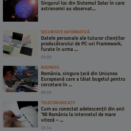
Singurul loc din Sistemul Solar în care
astronomii au observat...
SECURITATE INFORMATICĂ
Datele personale ale tuturor clienților
producătorului de PC-uri Framework,
furate în urma ...
09:09
BUSINESS
România, singura țară din Uniunea
Europeană care a tăiat bugetul pentru
cercetare în ...
08:59
TELECOMUNICAȚII
Cum au conectat adolescenții din anii
’90 România la internetul de mare
viteză – ...
15:14