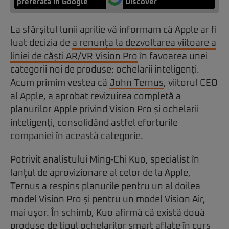
preferată în Google
Discover
La sfârșitul lunii aprilie vă informam că Apple ar fi
luat decizia de
a renunța la dezvoltarea viitoare a
liniei de căști AR/VR Vision Pro
în favoarea unei
categorii noi de produse: ochelarii inteligenți.
Acum primim vestea că
John Ternus
, viitorul CEO
al Apple, a aprobat revizuirea completă a
planurilor Apple privind Vision Pro și ochelarii
inteligenți, consolidând astfel eforturile
companiei în această categorie.
Potrivit analistului Ming-Chi Kuo, specialist în
lanțul de aprovizionare al celor de la Apple,
Ternus a respins planurile pentru un al doilea
model Vision Pro și pentru un model Vision Air,
mai ușor. În schimb, Kuo afirmă că există două
produse de tipul ochelarilor smart aflate în curs