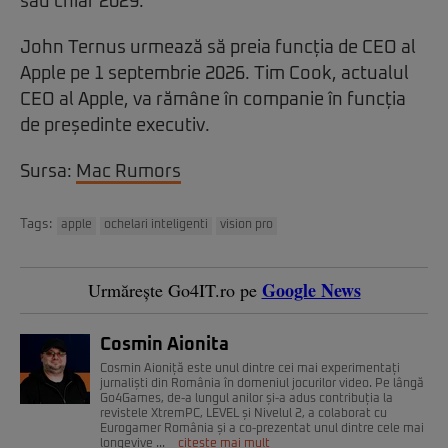
sau chiar 2029.
John Ternus urmează să preia funcția de CEO al
Apple pe 1 septembrie 2026. Tim Cook, actualul
CEO al Apple, va rămâne în companie în funcția
de președinte executiv.
Sursa:
Mac Rumors
Tags:
apple
ochelari inteligenti
vision pro
Google News
Urmărește Go4IT.ro pe
Cosmin Aionita
Cosmin Aioniță este unul dintre cei mai experimentați
jurnaliști din România în domeniul jocurilor video. Pe lângă
Go4Games, de-a lungul anilor și-a adus contribuția la
revistele XtremPC, LEVEL și Nivelul 2, a colaborat cu
Eurogamer România și a co-prezentat unul dintre cele mai
longevive ...
citește mai mult