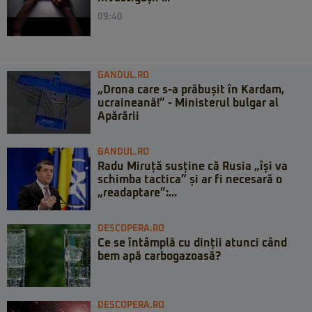
09:40
GANDUL.RO
„Drona care s-a prăbușit în Kardam,
ucraineană!” - Ministerul bulgar al
Apărării
GANDUL.RO
Radu Miruță susține că Rusia „își va
schimba tactica” și ar fi necesară o
„readaptare”:...
DESCOPERA.RO
Ce se întâmplă cu dinții atunci când
bem apă carbogazoasă?
DESCOPERA.RO