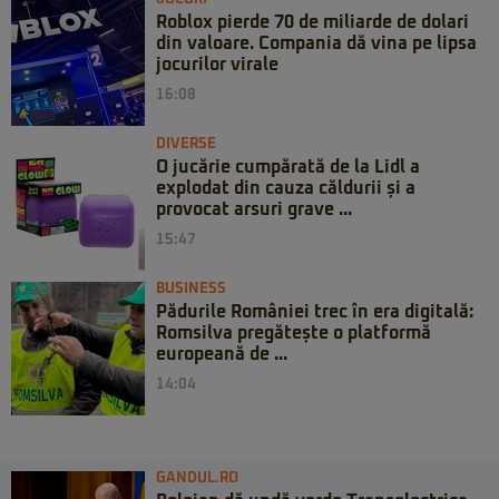
Roblox pierde 70 de miliarde de dolari
din valoare. Compania dă vina pe lipsa
jocurilor virale
16:08
DIVERSE
O jucărie cumpărată de la Lidl a
explodat din cauza căldurii și a
provocat arsuri grave ...
15:47
BUSINESS
Pădurile României trec în era digitală:
Romsilva pregătește o platformă
europeană de ...
14:04
GANDUL.RO