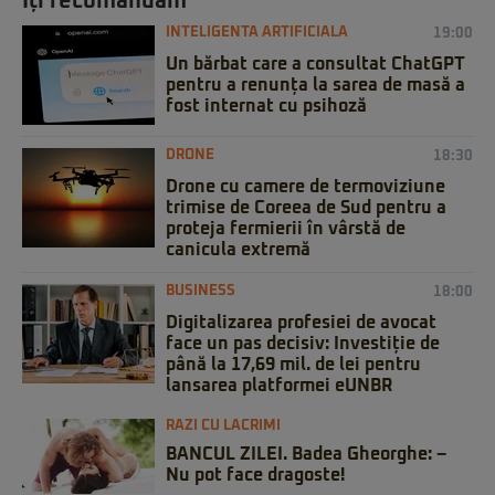
Iți recomandăm
INTELIGENTA ARTIFICIALA
19:00
Un bărbat care a consultat ChatGPT
pentru a renunța la sarea de masă a
fost internat cu psihoză
DRONE
18:30
Drone cu camere de termoviziune
trimise de Coreea de Sud pentru a
proteja fermierii în vârstă de
canicula extremă
BUSINESS
18:00
Digitalizarea profesiei de avocat
face un pas decisiv: Investiție de
până la 17,69 mil. de lei pentru
lansarea platformei eUNBR
RAZI CU LACRIMI
BANCUL ZILEI. Badea Gheorghe: –
Nu pot face dragoste!