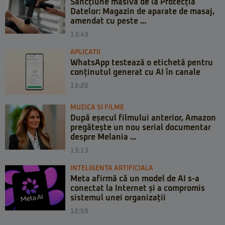
Sancțiune masivă de la Protecția
Datelor: Magazin de aparate de masaj,
amendat cu peste ...
13:43
APLICATII
WhatsApp testează o etichetă pentru
conținutul generat cu AI în canale
13:20
MUZICA SI FILME
După eșecul filmului anterior, Amazon
pregătește un nou serial documentar
despre Melania ...
13:13
INTELIGENTA ARTIFICIALA
Meta afirmă că un model de AI s-a
conectat la Internet și a compromis
sistemul unei organizații
12:59