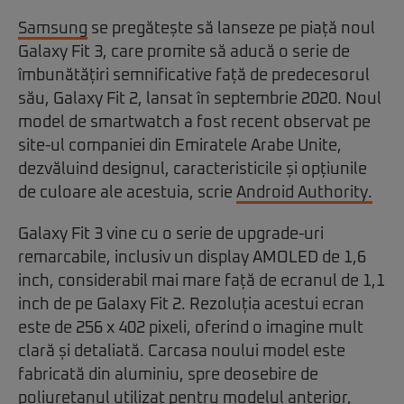
Samsung
se pregătește să lanseze pe piață noul
Galaxy Fit 3, care promite să aducă o serie de
îmbunătățiri semnificative față de predecesorul
său, Galaxy Fit 2, lansat în septembrie 2020. Noul
model de smartwatch a fost recent observat pe
site-ul companiei din Emiratele Arabe Unite,
dezvăluind designul, caracteristicile și opțiunile
de culoare ale acestuia, scrie
Android Authority.
Galaxy Fit 3 vine cu o serie de upgrade-uri
remarcabile, inclusiv un display AMOLED de 1,6
inch, considerabil mai mare față de ecranul de 1,1
inch de pe Galaxy Fit 2. Rezoluția acestui ecran
este de 256 x 402 pixeli, oferind o imagine mult
clară și detaliată. Carcasa noului model este
fabricată din aluminiu, spre deosebire de
poliuretanul utilizat pentru modelul anterior,