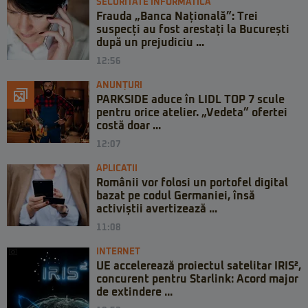
SECURITATE INFORMATICĂ
Frauda „Banca Națională”: Trei
suspecți au fost arestați la București
după un prejudiciu ...
12:56
ANUNȚURI
PARKSIDE aduce în LIDL TOP 7 scule
pentru orice atelier. „Vedeta” ofertei
costă doar ...
12:07
APLICATII
Românii vor folosi un portofel digital
bazat pe codul Germaniei, însă
activiștii avertizează ...
11:08
INTERNET
UE accelerează proiectul satelitar IRIS²,
concurent pentru Starlink: Acord major
de extindere ...