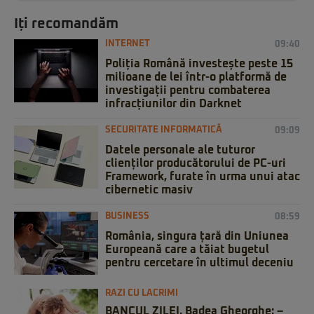
Iți recomandăm
INTERNET
09:40
Poliția Română investește peste 15
milioane de lei într-o platformă de
investigații pentru combaterea
infracțiunilor din Darknet
SECURITATE INFORMATICĂ
09:09
Datele personale ale tuturor
clienților producătorului de PC-uri
Framework, furate în urma unui atac
cibernetic masiv
BUSINESS
08:59
România, singura țară din Uniunea
Europeană care a tăiat bugetul
pentru cercetare în ultimul deceniu
RAZI CU LACRIMI
BANCUL ZILEI. Badea Gheorghe: –