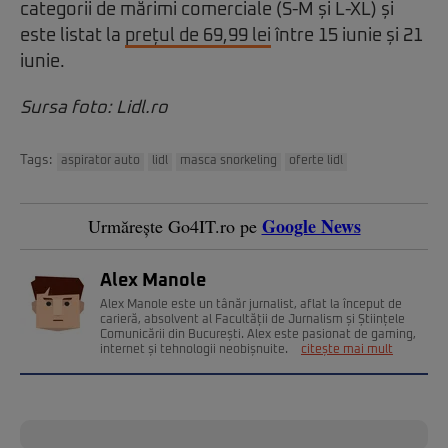
categorii de mărimi comerciale (S-M și L-XL) și
este listat la
prețul de 69,99 lei
între 15 iunie și 21
iunie.
Sursa foto: Lidl.ro
Tags:
aspirator auto
lidl
masca snorkeling
oferte lidl
Google News
Urmărește Go4IT.ro pe
Alex Manole
Alex Manole este un tânăr jurnalist, aflat la început de
carieră, absolvent al Facultății de Jurnalism și Științele
Comunicării din București. Alex este pasionat de gaming,
internet și tehnologii neobișnuite.
citește mai mult