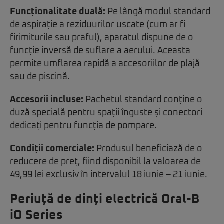
Funcționalitate duală:
Pe lângă modul standard
de aspirație a reziduurilor uscate (cum ar fi
firimiturile sau praful), aparatul dispune de o
funcție inversă de suflare a aerului. Aceasta
permite umflarea rapidă a accesoriilor de plajă
sau de piscină.
Accesorii incluse:
Pachetul standard conține o
duză specială pentru spații înguste și conectori
dedicați pentru funcția de pompare.
Condiții comerciale:
Produsul beneficiază de o
reducere de preț, fiind disponibil la valoarea de
49,99 lei exclusiv în intervalul 18 iunie – 21 iunie.
Periuță de dinți electrică Oral-B
iO Series