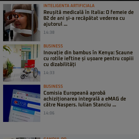
INTELIGENTA ARTIFICIALA
Reușită medicală în Italia: O femeie de
82 de ani și-a recăpătat vederea cu
ajutorul ...
14:38
BUSINESS
Inovație din bambus în Kenya: Scaune
cu rotile ieftine și ușoare pentru copiii
cu dizabilități
14:33
BUSINESS
Comisia Europeană aprobă
achiziționarea integrală a eMAG de
către Naspers. Iulian Stanciu ...
14:06