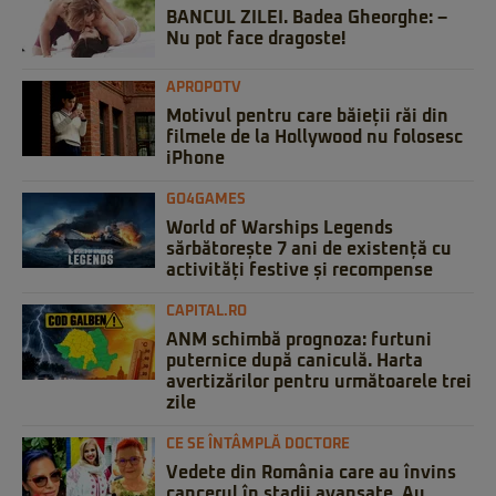
BANCUL ZILEI. Badea Gheorghe: –
Nu pot face dragoste!
APROPOTV
Motivul pentru care băieții răi din
filmele de la Hollywood nu folosesc
iPhone
GO4GAMES
World of Warships Legends
sărbătorește 7 ani de existență cu
activități festive și recompense
CAPITAL.RO
ANM schimbă prognoza: furtuni
puternice după caniculă. Harta
avertizărilor pentru următoarele trei
zile
CE SE ÎNTÂMPLĂ DOCTORE
Vedete din România care au învins
cancerul în stadii avansate. Au