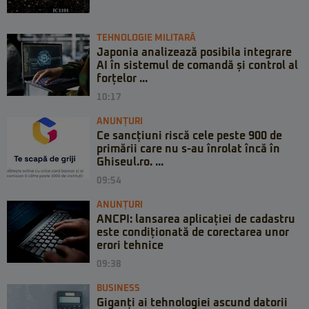
TEHNOLOGIE MILITARĂ
Japonia analizează posibila integrare
AI în sistemul de comandă și control al
forțelor ...
10:17
ANUNȚURI
Ce sancțiuni riscă cele peste 900 de
primării care nu s-au înrolat încă în
Ghiseul.ro. ...
09:54
ANUNȚURI
ANCPI: lansarea aplicației de cadastru
este condiționată de corectarea unor
erori tehnice
09:38
BUSINESS
Giganți ai tehnologiei ascund datorii