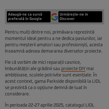
Adaugă-ne ca sursă
Urmărește-ne in
preferată în Google
Discover
Pentru mulți dintre noi, primăvara reprezintă
momentul ideal pentru a ne dedica pasiunilor, iar
pentru meșterii amatori sau profesioniști, acesta
înseamnă adesea demararea diverselor proiecte.
Fie că vorbim de mici reparații casnice,
îmbunătățiri ale grădinii sau
proiecte DIY
mai
ambițioase, sculele potrivite sunt esențiale. În
acest context, gama Parkside disponibilă la LIDL
se prezintă ca o opțiune demnă de luat în
considerare.
În perioada 22-27 aprilie 2025, catalogul LIDL