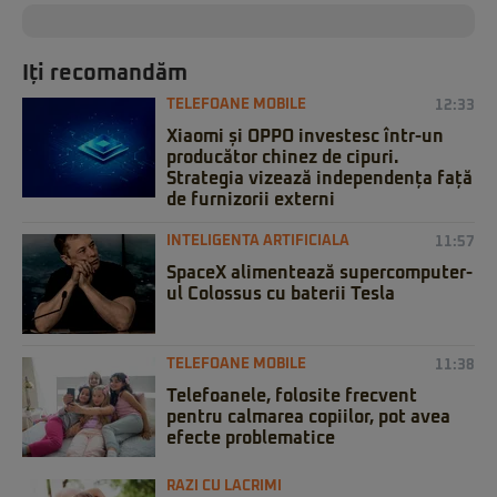
Iți recomandăm
TELEFOANE MOBILE
12:33
Xiaomi și OPPO investesc într-un
producător chinez de cipuri.
Strategia vizează independența față
de furnizorii externi
INTELIGENTA ARTIFICIALA
11:57
SpaceX alimentează supercomputer-
ul Colossus cu baterii Tesla
TELEFOANE MOBILE
11:38
Telefoanele, folosite frecvent
pentru calmarea copiilor, pot avea
efecte problematice
RAZI CU LACRIMI