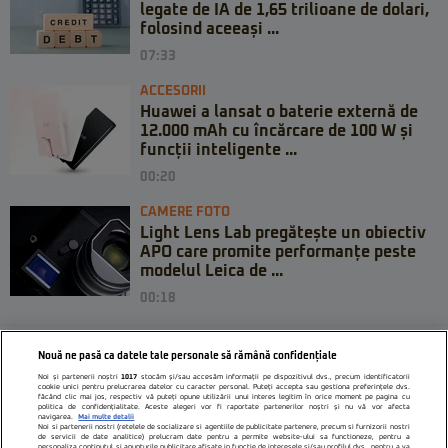
legate de IA de 1,65 trilioane de dolari,
folosind aceeași ...
07:33
ACCESORII
Huawei a lansat o baterie externă de
12.000 mAh cu încărcare de 100 W și
funcții inteligente ...
00:20
CAMERE FOTO
Light Lens Lab pregătește un obiectiv
APO care promite performanțe peste
modelul Leica de ...
00:18
Nouă ne pasă ca datele tale personale să rămână confidențiale
Noi și partenerii noștri
1017
stocăm și/sau accesăm informații pe dispozitivul dvs., precum identificatorii
cookie unici pentru prelucrarea datelor cu caracter personal. Puteți accepta sau gestiona preferințele dvs.
făcând clic mai jos, respectiv vă puteți opune utilizării unui interes legitim în orice moment pe pagina cu
politica de confidențialitate. Aceste alegeri vor fi raportate partenerilor noștri și nu vă vor afecta
navigarea.
Mai multe detalii
Noi si partenerii nostri (retelele de socializare si agentiile de publicitate partenere, precum si furnizorii nostri
de servicii de date analitice) prelucram date pentru a permite website-ului sa functioneze, pentru a
personaliza continutul si anunturile publicitare afisate in functie de interesele si/sau profilul dvs., pentru a va