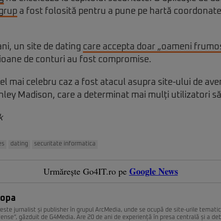
 grup
a fost folosită pentru a pune pe hartă coordonate
ani, un site de dating
care accepta doar „oameni frumo
ilioane de conturi au fost compromise.
el mai celebru caz a fost atacul asupra site-ului de ave
ley Madison, care a determinat mai mulți utilizatori să
k
es
dating
securitate informatica
Google News
Urmărește Go4IT.ro pe
Popa
este jurnalist și publisher în grupul ArcMedia, unde se ocupă de site-urile temati
fense”, găzduit de G4Media. Are 20 de ani de experiență în presa centrală și a deb