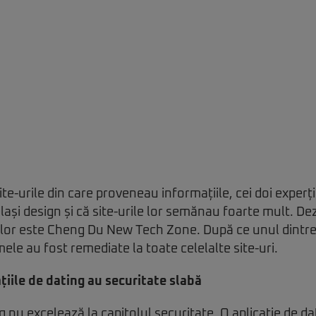
te-urile din care proveneau informațiile, cei doi experț
ași design și că site-urile lor semănau foarte mult. De
țiilor este Cheng Du New Tech Zone. După ce unul dintre 
ele au fost remediate la toate celelalte site-uri.
ațiile de dating au securitate slabă
g
nu excelează la capitolul securitate. O aplicaţie de d