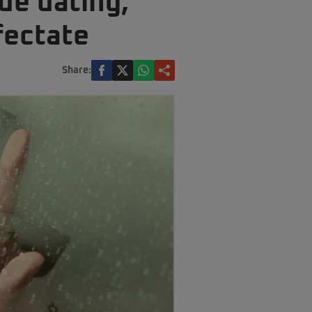
de dating,
afectate
Share: