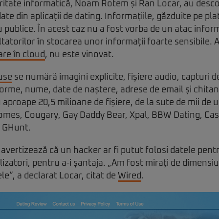
uritate informatică, Noam Rotem și Ran Locar, au descop
ate din aplicații de dating. Informațiile, găzduite pe 
 publice. În acest caz nu a fost vorba de un atac inform
ltatorilor în stocarea unor informații foarte sensibile.
are în cloud
, nu este vinovat.
use
se numără imagini explicite, fișiere audio, capturi d
tforme, nume, date de naștere, adrese de email și chitanț
u aproape 20,5 milioane de fișiere, de la sute de mii de ut
somes, Cougary, Gay Daddy Bear, Xpal, BBW Dating, Cas
u GHunt.
 avertizează că un hacker ar fi putut folosi datele pentr
ilizatori, pentru a-i șantaja. „Am fost mirați de dimensiu
le”, a declarat Locar, citat de
Wired
.