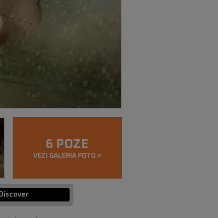
6 POZE
VEZI GALERIA FOTO »
Discover