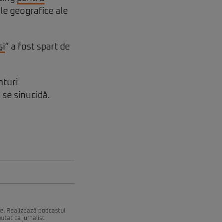
le geografice ale
şi
” a fost spart de
nturi
 se sinucidă.
ce. Realizează podcastul
utat ca jurnalist