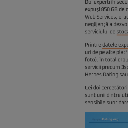
Doi experți în sec
expuși 850 GB de d
Web Services, erau
neglijență a dezvo
serviciului de
stoc
Printre
datele exp
uri de pe alte pla
foto). În total era
servicii precum 3
Herpes Dating sa
Cei doi cercetători
sunt unii dintre ut
sensibile sunt date