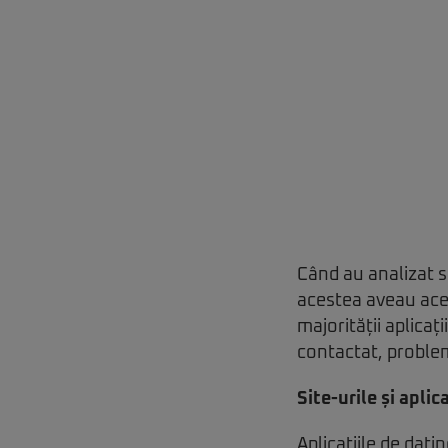
Când au analizat si
acestea aveau acel
majorității aplica
contactat, problem
Site-urile și aplic
Aplicațiile de
datin