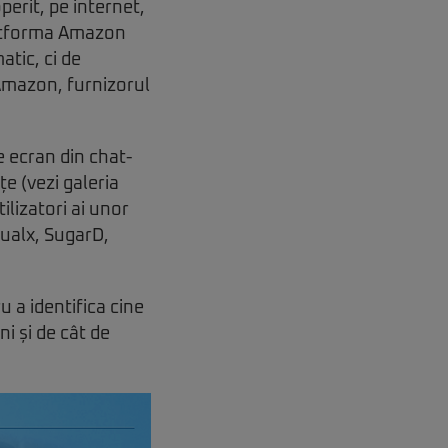
erit, pe internet,
platforma Amazon
atic, ci de
 Amazon, furnizorul
e ecran din chat-
e (vezi galeria
ilizatori ai unor
ualx, SugarD,
u a identifica cine
ni și de cât de