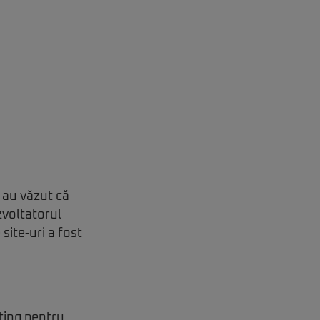
i au văzut că
zvoltatorul
site-uri a fost
ating
pentru