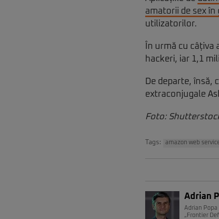
amatorii de sex în
utilizatorilor.
În urmă cu câțiva 
hackeri, iar 1,1 m
De departe, însă, c
extraconjugale Ash
Foto: Shutterstoc
Tags:
amazon web servic
Adrian 
Adrian Popa 
„Frontier De