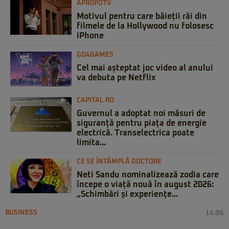
APROPOTV
Motivul pentru care băieții răi din
filmele de la Hollywood nu folosesc
iPhone
GO4GAMES
Cel mai așteptat joc video al anului
va debuta pe Netflix
CAPITAL.RO
Guvernul a adoptat noi măsuri de
siguranță pentru piața de energie
electrică. Transelectrica poate
limita...
CE SE ÎNTÂMPLĂ DOCTORE
Neti Sandu nominalizează zodia care
începe o viață nouă în august 2026:
„Schimbări și experiențe...
BUSINESS
14:06