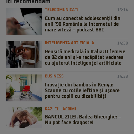
Iți recomandăm
TELECOMUNICAȚII
15:14
Cum au conectat adolescenții din
anii ’90 România la internetul de
mare viteză – podcast BBC
INTELIGENTA ARTIFICIALA
14:38
Reușită medicală în Italia: O femeie
de 82 de ani și-a recăpătat vederea
cu ajutorul inteligenței artificiale
BUSINESS
14:33
Inovație din bambus în Kenya:
Scaune cu rotile ieftine și ușoare
pentru copiii cu dizabilități
RAZI CU LACRIMI
BANCUL ZILEI. Badea Gheorghe: –
Nu pot face dragoste!