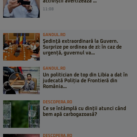
activiștii avertizează ...
11:08
GANDUL.RO
Şedinţă extraordinară la Guvern.
Surprize pe ordinea de zi: în caz de
urgență, guvernul va...
GANDUL.RO
Un politician de top din Libia a dat în
judecată Poliția de Frontieră din
România...
DESCOPERA.RO
Ce se întâmplă cu dinții atunci când
bem apă carbogazoasă?
DESCOPERA.RO