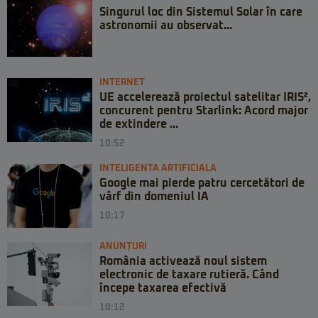
Singurul loc din Sistemul Solar în care
astronomii au observat...
INTERNET
UE accelerează proiectul satelitar IRIS²,
concurent pentru Starlink: Acord major
de extindere ...
10:52
INTELIGENTA ARTIFICIALA
Google mai pierde patru cercetători de
vârf din domeniul IA
10:17
ANUNȚURI
România activează noul sistem
electronic de taxare rutieră. Când
începe taxarea efectivă
10:12