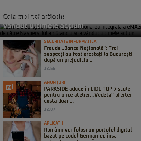
Comisia Europeană aprobă
achiziționarea integrală a eMAG de
Cele mai noi articole
către Naspers. Iulian Stanciu și-a
vândut ultimele acțiuni
SECURITATE INFORMATICĂ
Frauda „Banca Națională”: Trei
suspecți au fost arestați la București
după un prejudiciu ...
12:56
ANUNȚURI
PARKSIDE aduce în LIDL TOP 7 scule
pentru orice atelier. „Vedeta” ofertei
costă doar ...
12:07
APLICATII
Românii vor folosi un portofel digital
bazat pe codul Germaniei, însă