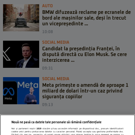
AUTO
BMW difuzează reclame pe ecranele de
bord ale mașinilor sale, deși în trecut
un vicepreședinte ...
10:08
SOCIAL MEDIA
Candidat la președinția Franței, în
dispută directă cu Elon Musk. Se cere
interzicerea ...
09:31
SOCIAL MEDIA
Meta primește o amendă de aproape 1
miliard de dolari într-un caz privind
siguranța copiilor
09:13
Nouă ne pasă ca datele tale personale să rămână confidențiale
Noi și partenerii noștri
1019
stocăm și/sau accesăm informații pe dispozitivul dvs., precum identificatorii
cookie unici pentru prelucrarea datelor cu caracter personal. Puteți accepta sau gestiona preferințele dvs.
făcând clic mai jos, respectiv vă puteți opune utilizării unui interes legitim în orice moment pe pagina cu