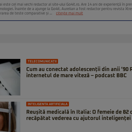
i este cel mai vechi redactor al site-ului Go4it.ro. Are 14 ani de experienţă în pr
nologiei. Înainte de a ajunge la Go4it, Aurelian a fost redactor pentru revista Xt
urarea de teste comparative și ...
citește mai mult
TELECOMUNICAȚII
Cum au conectat adolescenții din anii ’90
internetul de mare viteză – podcast BBC
INTELIGENTA ARTIFICIALA
Reușită medicală în Italia: O femeie de 82 d
recăpătat vederea cu ajutorul inteligenței 