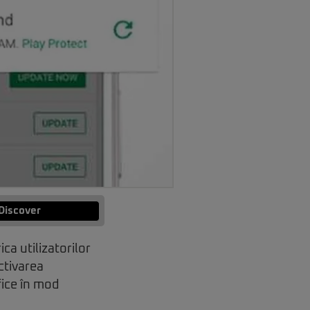
Discover
ica utilizatorilor
ctivarea
fice în mod