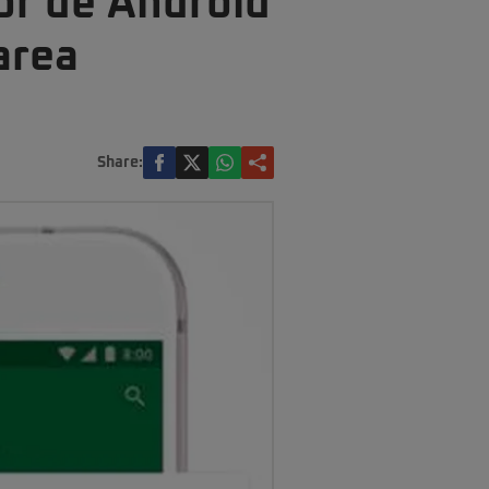
lor de Android
area
Share: