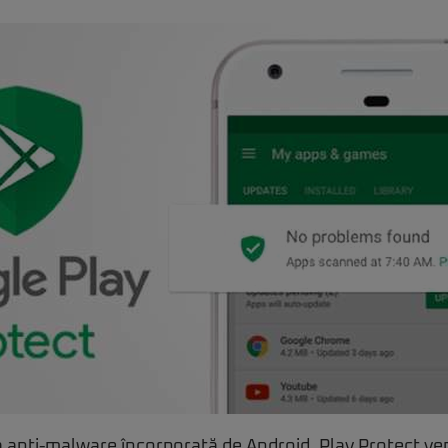
a anti-malware încorporată de Android, Play Protect ven