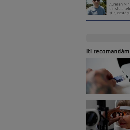
Aurelian Miha
din sfera teh
știri, desfăș
Iți recomandăm