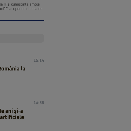
esa IT şi cunoștințe ample
remPC, acoperind rubrica de
15:14
 România la
14:38
e ani și-a
artificiale