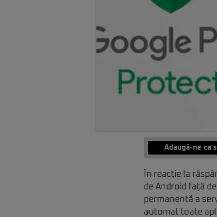
Adaugă-ne ca s
În reacţie la răspâ
de Android faţă de
permanentă a servi
automat toate aplic