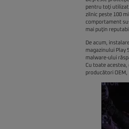
pentru toţi utiliza
zilnic peste 100 mi
comportament suspe
mai puţin reputabi
De acum, instalare
magazinului Play S
malware-ului răspâ
Cu toate acestea, e
producători OEM, 