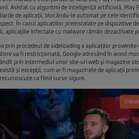
torii. Asistat cu algoritmi de inteligenţă artificială, Pla
liarde de aplicaţii, blocându-le automat pe cele identif
ct. În cazul aplicaţiilor preinstalate pe dispozitive de
li, aplicaţiile infectate cu malware rămân dezactivate
a prin procedeul de sideloading a aplicaţilor provenite 
tore va fi restricţionată, Google adresând în acest m
ndit prin intermediul unor site-uri web şi magazine obs
xistă şi excepţii, cum ar fi magazinele de aplicaţii prein
recunoscute ca fiind surse sigure.
Citește