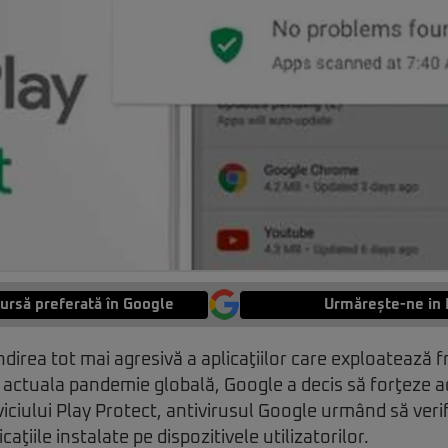
ursă preferată în Google
Urmărește-ne in 
ndirea tot mai agresivă a aplicaţiilor care exploatează fr
 actuala pandemie globală, Google a decis să forţeze a
ciului Play Protect, antivirusul Google urmând să veri
aţiile instalate pe dispozitivele utilizatorilor.