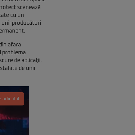
y Protect scanează
icate cu un
 unii producători
 permanent.
din afara
od problema
cure de aplicaţii.
stalate de unii
 articolul