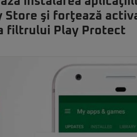
ază instalarea aplicaţii
y Store şi forţează activ
filtrului Play Protect