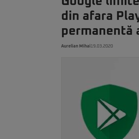
Google limite
din afara Pla
permanentă a 
Aurelian Mihai
19.03.2020