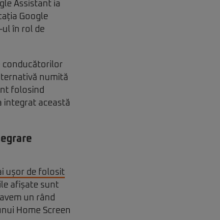
le Assistant ia
cația Google
ul în rol de
e conducătorilor
alternativă numită
nt folosind
a integrat această
tegrare
i ușor de folosit
ile afișate sunt
os avem un rând
 unui Home Screen