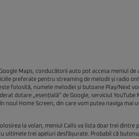
 Google Maps, conducătorii auto pot accesa meniul de ap
iciile preferate pentru streaming de melodii și radio on
 este folosită, numele melodiei și butoane Play/Next v
derat dotare „esențială” de Google, serviciul YouTube
 în noul Home Screen, din care vom putea naviga mai uș
olosirea la volan, meniul Calls va lista doar trei dintre
ă cu ultimele trei apeluri desfășurate. Probabil că buto