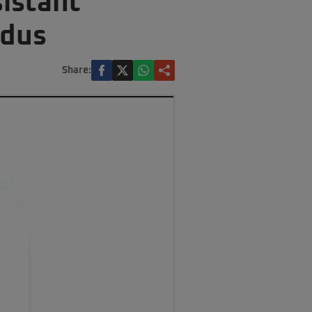
istant
ndus
Share: