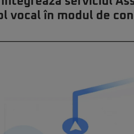
integrează serviciul Ass
ol vocal în modul de co