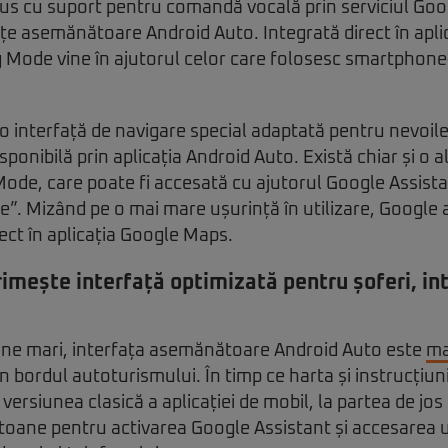
s cu suport pentru comandă vocală prin serviciul Goog
țe asemănătoare Android Auto. Integrată direct în apli
 Mode vine în ajutorul celor care folosesc smartphone-
o interfață de navigare special adaptată pentru nevoil
ponibilă prin aplicația Android Auto. Există chiar și o 
Mode, care poate fi accesată cu ajutorul Google Assista
ive”. Mizând pe o mai mare ușurință în utilizare, Google 
rect în aplicația Google Maps.
mește interfață optimizată pentru șoferi, in
ne mari, interfața asemănătoare Android Auto este
ma
în bordul autoturismului. În timp ce harta și instrucțiun
 versiunea clasică a aplicației de mobil, la partea de j
toane pentru activarea Google Assistant și accesarea