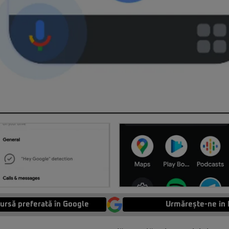
ursă preferată în Google
Urmărește-ne in 