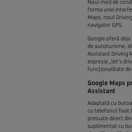
Noul mod de condu
forma unei interfe
Maps, noul Driving
navigator GPS.
Google oferă deja 
de autoturisme, dis
Assistant Driving 
expresia „let’s dr
funcționalitate di
Google Maps pri
Assistant
Adaptată cu butoa
cu telefonul fixat 
preluate direct din
suplimentat cu bu