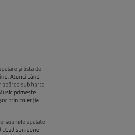
elare și lista de
line. Atunci când
or apărea sub harta
 Music primește
or prin colecția
 persoanele apelate
nul „Call someone