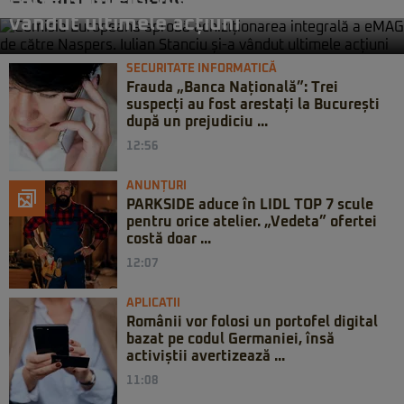
vândut ultimele acțiuni
SECURITATE INFORMATICĂ
Frauda „Banca Națională”: Trei
suspecți au fost arestați la București
după un prejudiciu ...
12:56
ANUNȚURI
PARKSIDE aduce în LIDL TOP 7 scule
pentru orice atelier. „Vedeta” ofertei
costă doar ...
12:07
APLICATII
Românii vor folosi un portofel digital
bazat pe codul Germaniei, însă
activiștii avertizează ...
11:08