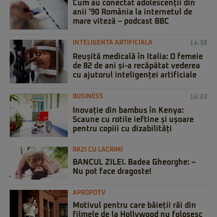
Cum au conectat adolescenții din
anii ’90 România la internetul de
mare viteză – podcast BBC
INTELIGENTA ARTIFICIALA
14:38
Reușită medicală în Italia: O femeie
de 82 de ani și-a recăpătat vederea
cu ajutorul inteligenței artificiale
BUSINESS
14:33
Inovație din bambus în Kenya:
Scaune cu rotile ieftine și ușoare
pentru copiii cu dizabilități
RAZI CU LACRIMI
BANCUL ZILEI. Badea Gheorghe: –
Nu pot face dragoste!
APROPOTV
Motivul pentru care băieții răi din
filmele de la Hollywood nu folosesc