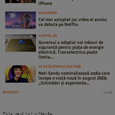
iPhone
GO4GAMES
Cel mai așteptat joc video al anului
va debuta pe Netflix
CAPITAL.RO
Guvernul a adoptat noi măsuri de
siguranță pentru piața de energie
electrică. Transelectrica poate
limita...
CE SE ÎNTÂMPLĂ DOCTORE
Neti Sandu nominalizează zodia care
începe o viață nouă în august 2026:
„Schimbări și experiențe...
BUSINESS
14:06
Comisia Europeană aprobă
achiziționarea integrală a eMAG de
Cele mai noi articole
către Naspers. Iulian Stanciu și-a