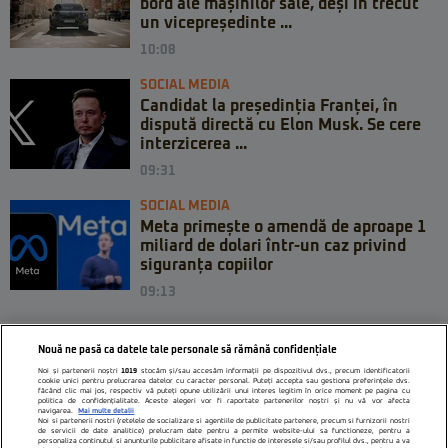
bord ale mașinilor sale, deși în trecut
un vicepreședinte ...
10:08
SOCIAL MEDIA
Candidat la președinția Franței, în
dispută directă cu Elon Musk. Se cere
interzicerea ...
09:31
SOCIAL MEDIA
Meta primește o amendă de aproape 1
miliard de dolari într-un caz privind
siguranța copiilor
09:13
Nouă ne pasă ca datele tale personale să rămână confidențiale
Noi și partenerii noștri
1019
stocăm și/sau accesăm informații pe dispozitivul dvs., precum identificatorii
cookie unici pentru prelucrarea datelor cu caracter personal. Puteți accepta sau gestiona preferințele dvs.
făcând clic mai jos, respectiv vă puteți opune utilizării unui interes legitim în orice moment pe pagina cu
politica de confidențialitate. Aceste alegeri vor fi raportate partenerilor noștri și nu vă vor afecta
navigarea.
Mai multe detalii
Noi si partenerii nostri (retelele de socializare si agentiile de publicitate partenere, precum si furnizorii nostri
de servicii de date analitice) prelucram date pentru a permite website-ului sa functioneze, pentru a
personaliza continutul si anunturile publicitare afisate in functie de interesele si/sau profilul dvs., pentru a va