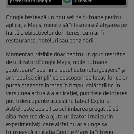
preferată în Google
Discover
Google testează un nou set de butoane pentru
aplicaţia Maps, menite să înlesnească afişarea pe
hartă a obiectivelor de interes, cum ar fi
restaurante, hoteluri sau benzinării.
Momentan, vizibile doar pentru un grup restrâns
de utilizatori Google Maps, noile butoane
„plutitoare” apar în dreptul butonului „Layers” şi
ar trebui să simplifice descoperirea locaţiilor ce ar
putea prezenta interes în timpul călătoriilor. În
versiunea actuală a aplicaţiei, punctele de interes
pot fi descoperite accesând tab-ul Explore.
Astfel, este posibil ca schimbarea pregătită să
aibă menirea de a ajuta utilizatorii mai puţin
experimentaţi, care altfel nu ar ajunge să
folosească aplicaţia Google Maps la întregul