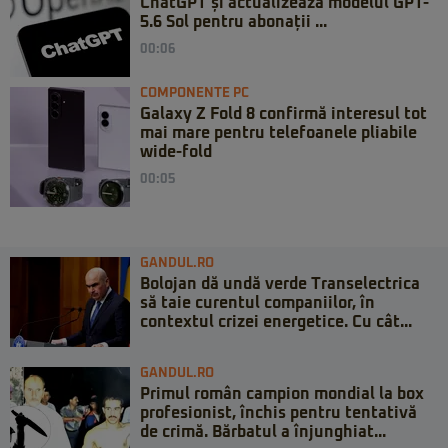
ChatGPT și actualizează modelul GPT-
5.6 Sol pentru abonații ...
00:06
COMPONENTE PC
Galaxy Z Fold 8 confirmă interesul tot
mai mare pentru telefoanele pliabile
wide-fold
00:05
GANDUL.RO
Bolojan dă undă verde Transelectrica
să taie curentul companiilor, în
contextul crizei energetice. Cu cât...
GANDUL.RO
Primul român campion mondial la box
profesionist, închis pentru tentativă
de crimă. Bărbatul a înjunghiat...