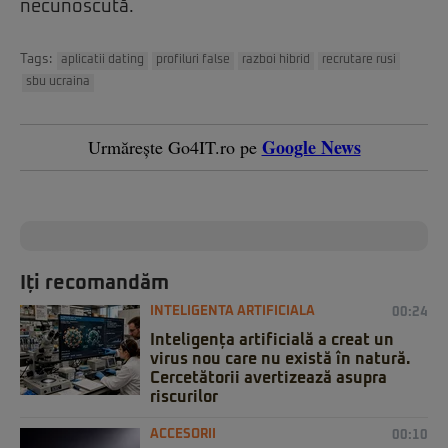
necunoscută.
Tags:
aplicatii dating
profiluri false
razboi hibrid
recrutare rusi
sbu ucraina
Google News
Urmărește Go4IT.ro pe
Iți recomandăm
INTELIGENTA ARTIFICIALA
00:24
Inteligența artificială a creat un
virus nou care nu există în natură.
Cercetătorii avertizează asupra
riscurilor
ACCESORII
00:10