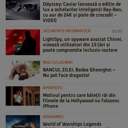
Odyssey: Caviar lansează o ediție de
lux a ochelarilor inteligenți Ray-Ban,
cu aur de 24K și piele de crocodil –
VIDEO
SECURITATE INFORMATICĂ
00:09
LightSpy, un spyware asociat Chinei,
vizează utilizatori din 13 țări și
poate compromite inclusiv routere
RAZI CU LACRIMI
BANCUL ZILEI. Badea Gheorghe: –
Nu pot face dragoste!
APROPOTV
Motivul pentru care băieții răi din
filmele de la Hollywood nu folosesc
iPhone
GO4GAMES
World of Warships Legends