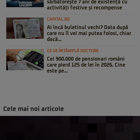
sărbătorește 7 ani de existență cu
activități festive și recompense
CAPITAL.RO
Ai încă buletinul vechi? Data după
care nu îl vei mai putea folosi, chiar
dacă...
CE SE ÎNTÂMPLĂ DOCTORE
Cei 900.000 de pensionari români
care pierd 125 de lei în 2026. Cine
este pe...
Cele mai noi articole