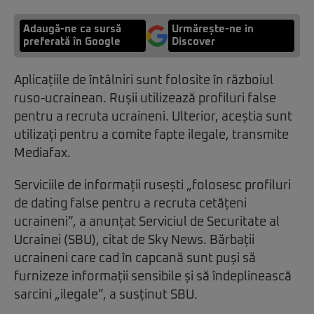
Adaugă-ne ca sursă
Urmărește-ne in
preferată în Google
Discover
Aplicațiile de întâlniri sunt folosite în războiul
ruso-ucrainean. Rușii utilizează profiluri false
pentru a recruta ucraineni. Ulterior, aceștia sunt
utilizați pentru a comite fapte ilegale, transmite
Mediafax.
Serviciile de informații rusești „folosesc profiluri
de dating false pentru a recruta cetățeni
ucraineni”, a anunțat Serviciul de Securitate al
Ucrainei (SBU), citat de Sky News. Bărbații
ucraineni care cad în capcană sunt puși să
furnizeze informații sensibile și să îndeplinească
sarcini „ilegale”, a susținut SBU.