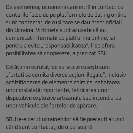
De asemenea, ucrainenii care intră în contact cu
conturile false de pe platformele de dating online
sunt contactați de ruși care se dau drept oficiali
din Ucraina. Victimele sunt acuzate că au
comunicat informații pe platforma online, iar
pentru a evita „responsabilitatea”, li se oferă
posibilitatea să coopereze, a precizat SBU.
Cetățenii recrutați de serviciile rusești sunt
„forțați să comită diverse acțiuni ilegale”, inclusiv
achiziționarea de elemente chimice, sabotarea
unor instalații importante, fabricarea unor
dispozitive explozive artizanale sau incendierea
unor vehicule ale forțelor de apărare.
SBU le-a cerut ucrainenilor să fie precauți atunci
când sunt contactați de o persoană