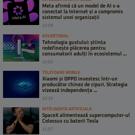
Meta afirmă că un model de AI s-a
conectat la Internet și a compromis
sistemul unei organizații
12:59
ADVERTORIAL
Tehnologia gustului: știința
redefinește plăcerea pentru
consumatorii adulți în ecosistemul ...
12:52
TELEFOANE MOBILE
Xiaomi și OPPO investesc într-un
producător chinez de cipuri. Strategia
vizează independența ...
12:33
INTELIGENTA ARTIFICIALA
SpaceX alimentează supercomputer-ul
Colossus cu baterii Tesla
11:57