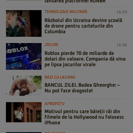
lansarea platformei eUNBR
TEHNOLOGIE MILITARĂ
16:29
Războiul din Ucraina devine școală
de drone pentru cartelurile din
Columbia
JOCURI
16:08
Roblox pierde 70 de miliarde de
dolari din valoare. Compania dă vina
pe lipsa jocurilor virale
RAZI CU LACRIMI
BANCUL ZILEI. Badea Gheorghe: –
Nu pot face dragoste!
APROPOTV
Motivul pentru care băieții răi din
filmele de la Hollywood nu folosesc
iPhone