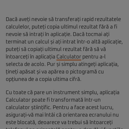
Dacă aveți nevoie să transferați rapid rezultatele
calculelor, puteți copia ultimul rezultat fără a fi
nevoie să intrați în aplicație. Dacă tocmai ați
terminat un calcul și ați intrat într-o altă aplicație,
puteți să copiați ultimul rezultat fără să vă
întoarceți în aplicația
Calculator
pentru a-l
selecta de acolo. Pur și simplu atingeți aplicația,
țineți apăsat și va apărea o pictogramă cu
opțiunea de a copia ultima cifră.
Cu toate că pare un instrument simplu, aplicația
Calculator poate fi transformată într-un
calculator științific. Pentru a face acest lucru,
asigurați-vă mai întâi că orientarea ecranului nu
este blocată, deoarece va trebui să întoarceți