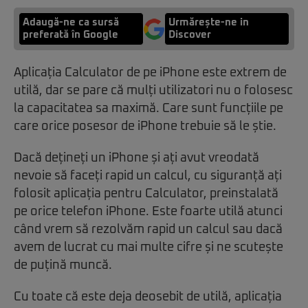
Adaugă-ne ca sursă
Urmărește-ne in
preferată în Google
Discover
Aplicația Calculator de pe iPhone este extrem de
utilă, dar se pare că mulți utilizatori nu o folosesc
la capacitatea sa maximă. Care sunt funcțiile pe
care orice posesor de iPhone trebuie să le știe.
Dacă dețineți un iPhone și ați avut vreodată
nevoie să faceți rapid un calcul, cu siguranță ați
folosit aplicația pentru Calculator, preinstalată
pe orice telefon iPhone. Este foarte utilă atunci
când vrem să rezolvăm rapid un calcul sau dacă
avem de lucrat cu mai multe cifre și ne scutește
de puțină muncă.
Cu toate că este deja deosebit de utilă, aplicația