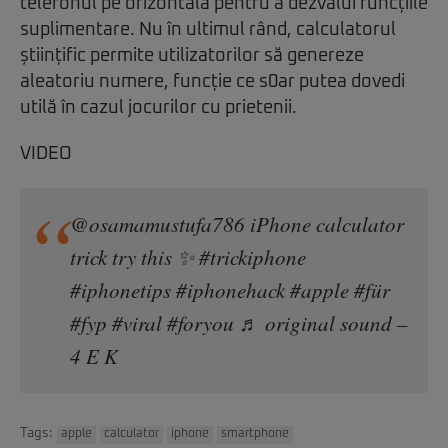
telefonul pe orizontală pentru a dezvălui funcțiile
suplimentare. Nu în ultimul rând, calculatorul
științific permite utilizatorilor să genereze
aleatoriu numere, funcție ce s0ar putea dovedi
utilă în cazul jocurilor cu prietenii.
VIDEO
@osamamustufa786
iPhone calculator
trick try this ✨
#trickiphone
#iphonetips
#iphonehack
#apple
#für
#fyp
#viral
#foryou
♬ original sound –
4 E K
Tags:
apple
calculator
iphone
smartphone