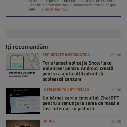
incursiune în presa automobilistică, alături de ProMotor.
Când nu scrie despre mașini, redactează articole despre
cele ...
citește mai mult
Iți recomandăm
SECURITATE INFORMATICĂ
20:00
Tor a lansat aplicația Snowflake
Volunteer pentru Android, creată
pentru a ajuta utilizatorii să
ocolească cenzura
INTELIGENTA ARTIFICIALA
19:00
Un bărbat care a consultat ChatGPT
pentru a renunța la sarea de masă a
fost internat cu psihoză
DRONE
18:30