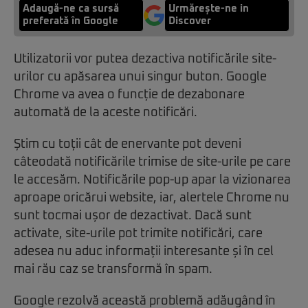
Adaugă-ne ca sursă
Urmărește-ne in
preferată în Google
Discover
Utilizatorii vor putea dezactiva notificările site-
urilor cu apăsarea unui singur buton. Google
Chrome va avea o funcție de dezabonare
automată de la aceste notificări.
Știm cu toții cât de enervante pot deveni
câteodată notificările trimise de site-urile pe care
le accesăm. Notificările pop-up apar la vizionarea
aproape oricărui website, iar, alertele Chrome nu
sunt tocmai ușor de dezactivat. Dacă sunt
activate, site-urile pot trimite notificări, care
adesea nu aduc informații interesante și în cel
mai rău caz se transformă în spam.
Google rezolvă această problemă adăugând în