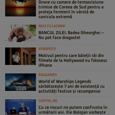
Drone cu camere de termoviziune
trimise de Coreea de Sud pentru a
proteja fermierii în vârstă de
canicula extremă
RAZI CU LACRIMI
BANCUL ZILEI. Badea Gheorghe: –
Nu pot face dragoste!
APROPOTV
Motivul pentru care băieții răi din
filmele de la Hollywood nu folosesc
iPhone
GO4GAMES
World of Warships Legends
sărbătorește 7 ani de existență cu
activități festive și recompense
CAPITAL.RO
Cu ce riscuri ne putem confrunta în
următorii ani. Ilie Bolojan vorbește