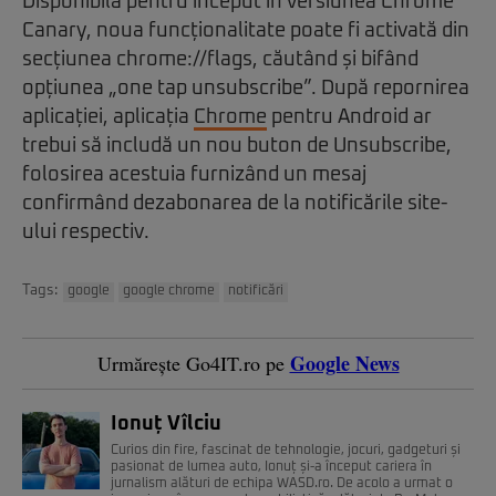
Disponibilă pentru început în versiunea Chrome
Canary, noua funcționalitate poate fi activată din
secțiunea chrome://flags, căutând și bifând
opțiunea „one tap unsubscribe”. După repornirea
aplicației, aplicația
Chrome
pentru Android ar
trebui să includă un nou buton de Unsubscribe,
folosirea acestuia furnizând un mesaj
confirmând dezabonarea de la notificările site-
ului respectiv.
Tags:
google
google chrome
notificări
Google News
Urmărește Go4IT.ro pe
Ionuț Vîlciu
Curios din fire, fascinat de tehnologie, jocuri, gadgeturi și
pasionat de lumea auto, Ionuț și-a început cariera în
jurnalism alături de echipa WASD.ro. De acolo a urmat o