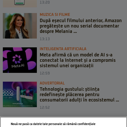
13:20
MUZICA SI FILME
După eșecul filmului anterior, Amazon
pregătește un nou serial documentar
despre Melania ...
13:13
INTELIGENTA ARTIFICIALA
Meta afirmă că un model de AI s-a
conectat la Internet și a compromis
sistemul unei organizații
12:59
ADVERTORIAL
Tehnologia gustului: știința
redefinește plăcerea pentru
consumatorii adulți în ecosistemul ...
12:52
Nouă ne pasă ca datele tale personale să rămână confidențiale