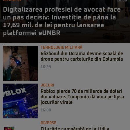
BUSINESS
18:00
Digitalizarea profesiei de avocat face
un pas decisiv: Investiție de până la
17,69 mil. de lei pentru lansarea
platformei eUNBR
TEHNOLOGIE MILITARĂ
Războiul din Ucraina devine școală de
drone pentru cartelurile din Columbia
16:29
JOCURI
Roblox pierde 70 de miliarde de dolari
din valoare. Compania dă vina pe lipsa
jocurilor virale
16:08
DIVERSE
O jucărie cumpărată de la Lidl a