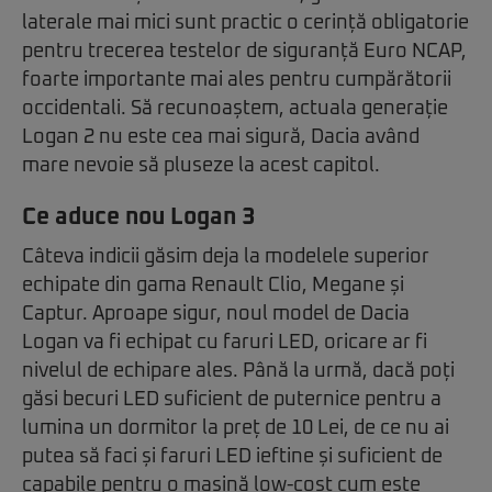
laterale mai mici sunt practic o cerință obligatorie
pentru trecerea testelor de siguranță Euro NCAP,
foarte importante mai ales pentru cumpărătorii
occidentali. Să recunoaștem, actuala generație
Logan 2 nu este cea mai sigură, Dacia având
mare nevoie să pluseze la acest capitol.
Ce aduce nou Logan 3
Câteva indicii găsim deja la modelele superior
echipate din gama Renault Clio, Megane și
Captur. Aproape sigur, noul model de Dacia
Logan va fi echipat cu faruri LED, oricare ar fi
nivelul de echipare ales. Până la urmă, dacă poți
găsi becuri LED suficient de puternice pentru a
lumina un dormitor la preț de 10 Lei, de ce nu ai
putea să faci și faruri LED ieftine și suficient de
capabile pentru o mașină low-cost cum este