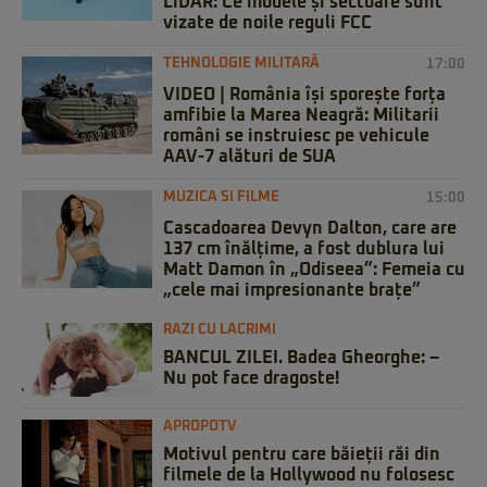
LiDAR: Ce modele și sectoare sunt
vizate de noile reguli FCC
TEHNOLOGIE MILITARĂ
17:00
VIDEO | România își sporește forța
amfibie la Marea Neagră: Militarii
români se instruiesc pe vehicule
AAV-7 alături de SUA
MUZICA SI FILME
15:00
Cascadoarea Devyn Dalton, care are
137 cm înălțime, a fost dublura lui
Matt Damon în „Odiseea”: Femeia cu
„cele mai impresionante brațe”
RAZI CU LACRIMI
BANCUL ZILEI. Badea Gheorghe: –
Nu pot face dragoste!
APROPOTV
Motivul pentru care băieții răi din
filmele de la Hollywood nu folosesc