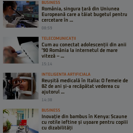
BUSINESS
România, singura țară din Uniunea
Europeană care a tăiat bugetul pentru
cercetare în ...
08:59
TELECOMUNICAȚII
Cum au conectat adolescenții din anii
’90 România la internetul de mare
viteză – ...
15:14
INTELIGENTA ARTIFICIALA
Reușită medicală în Italia: O femeie de
82 de ani și-a recăpătat vederea cu
ajutorul ...
14:38
BUSINESS
Inovație din bambus în Kenya: Scaune
cu rotile ieftine și ușoare pentru copiii
cu dizabilități