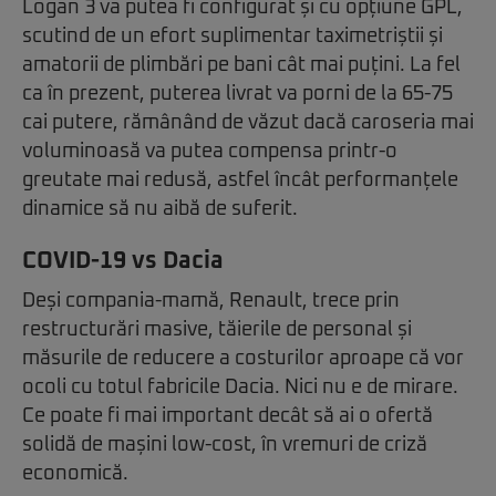
Logan 3 va putea fi configurat și cu opțiune GPL,
scutind de un efort suplimentar taximetriștii și
amatorii de plimbări pe bani cât mai puțini. La fel
ca în prezent, puterea livrat va porni de la 65-75
cai putere, rămânând de văzut dacă caroseria mai
voluminoasă va putea compensa printr-o
greutate mai redusă, astfel încât performanțele
dinamice să nu aibă de suferit.
COVID-19 vs Dacia
Deși compania-mamă, Renault, trece prin
restructurări masive, tăierile de personal și
măsurile de reducere a costurilor aproape că vor
ocoli cu totul fabricile Dacia. Nici nu e de mirare.
Ce poate fi mai important decât să ai o ofertă
solidă de mașini low-cost, în vremuri de criză
economică.