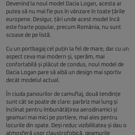
Devenind la noul model Dacia Logan, acesta ar
putea să nu mai fie pus în vânzare în toate țările
europene. Desigur, țări unde acest model încă
este foarte popular, precum România, nu sunt
scoase de pe listă.
Cu un portbagaj cel puțin la fel de mare, dar cu un
aspect ceva mai modern și, sperăm, mai
confortabilă și plăcut de condus, noul model de
Dacia Logan pare să aibă un design mai sportiv
decât modelul actual.
În ciuda panourilor de camuflaj, două tendințe
sunt cât se poate de clare: parbriz mai lung și
înclinat pentru îmbunătățirea aerodinamici și
geamuri mai mici pe portiere, mai ales pentru
locurile din spate. Deși reduc vizibilitatea și dau o
atmosferă ușor claustrofobică, geamurile