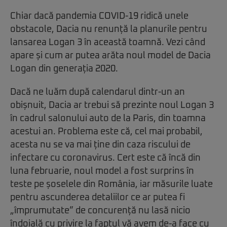
Chiar dacă pandemia COVID-19 ridică unele
obstacole, Dacia nu renunță la planurile pentru
lansarea Logan 3 în această toamnă. Vezi când
apare și cum ar putea arăta noul model de Dacia
Logan din generația 2020.
Dacă ne luăm după calendarul dintr-un an
obișnuit, Dacia ar trebui să prezinte noul Logan 3
în cadrul salonului auto de la Paris, din toamna
acestui an. Problema este că, cel mai probabil,
acesta nu se va mai ține din caza riscului de
infectare cu coronavirus. Cert este că încă din
luna februarie, noul model a fost surprins în
teste pe șoselele din România, iar măsurile luate
pentru ascunderea detaliilor ce ar putea fi
„împrumutate” de concurență nu lasă nicio
îndoială cu privire la faptul vă avem de-a face cu