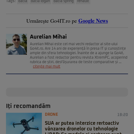
Tags:
dacia
dacia logan
dacia spring
renault
Google News
Urmărește Go4IT.ro pe
Aurelian Mihai
Aurelian Mihai este cel mai vechi redactor al site-ului
Go4it.ro. Are 14 ani de experienţă în presa IT şi cunoștințe
ample din sfera tehnologiei. Înainte de a ajunge la Go4it,
Aurelian a fost redactor pentru revista XtremPC, acoperind
rubrica de știri, desfășurarea de teste comparative și ...
citește mai mult
Iți recomandăm
DRONE
18:20
SUA ar putea interzice rertoactiv
vânzarea dronelor cu tehnologie