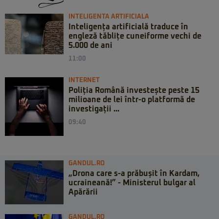
INTELIGENTA ARTIFICIALA
Inteligența artificială traduce în
engleză tăblițe cuneiforme vechi de
5.000 de ani
11:00
INTERNET
Poliția Română investește peste 15
milioane de lei într-o platformă de
investigații ...
09:40
GANDUL.RO
„Drona care s-a prăbușit în Kardam,
ucraineană!” - Ministerul bulgar al
Apărării
GANDUL.RO