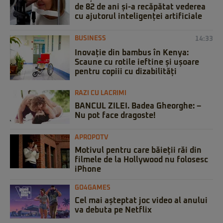
de 82 de ani și-a recăpătat vederea
cu ajutorul inteligenței artificiale
BUSINESS
14:33
Inovație din bambus în Kenya:
Scaune cu rotile ieftine și ușoare
pentru copiii cu dizabilități
RAZI CU LACRIMI
BANCUL ZILEI. Badea Gheorghe: –
Nu pot face dragoste!
APROPOTV
Motivul pentru care băieții răi din
filmele de la Hollywood nu folosesc
iPhone
GO4GAMES
Cel mai așteptat joc video al anului
va debuta pe Netflix