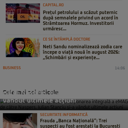
CAPITAL.RO
Prețul petrolului a scăzut puternic
după semnalele privind un acord în
Strâmtoarea Hormuz. Investitorii
urmăresc...
CE SE ÎNTÂMPLĂ DOCTORE
Neti Sandu nominalizează zodia care
începe o viață nouă în august 2026:
„Schimbări și experiențe...
BUSINESS
14:06
Comisia Europeană aprobă
achiziționarea integrală a eMAG de
Cele mai noi articole
către Naspers. Iulian Stanciu și-a
vândut ultimele acțiuni
SECURITATE INFORMATICĂ
Frauda „Banca Națională”: Trei
suspecți au fost arestați la București