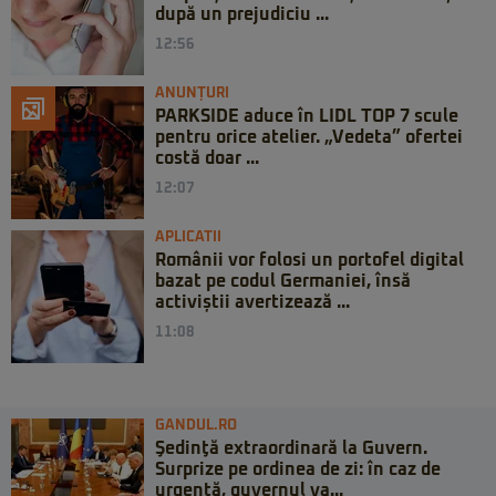
după un prejudiciu ...
12:56
ANUNȚURI
PARKSIDE aduce în LIDL TOP 7 scule
pentru orice atelier. „Vedeta” ofertei
costă doar ...
12:07
APLICATII
Românii vor folosi un portofel digital
bazat pe codul Germaniei, însă
activiștii avertizează ...
11:08
GANDUL.RO
Şedinţă extraordinară la Guvern.
Surprize pe ordinea de zi: în caz de
urgență, guvernul va...