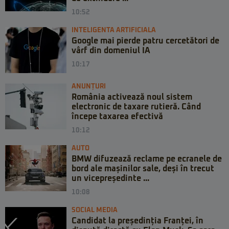
10:52
INTELIGENTA ARTIFICIALA
Google mai pierde patru cercetători de
vârf din domeniul IA
10:17
ANUNȚURI
România activează noul sistem
electronic de taxare rutieră. Când
începe taxarea efectivă
10:12
AUTO
BMW difuzează reclame pe ecranele de
bord ale mașinilor sale, deși în trecut
un vicepreședinte ...
10:08
SOCIAL MEDIA
Candidat la președinția Franței, în