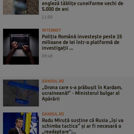
engleză tăblițe cuneiforme vechi de
5.000 de ani
11:00
INTERNET
Poliția Română investește peste 15
milioane de lei într-o platformă de
investigații ...
09:40
GANDUL.RO
„Drona care s-a prăbușit în Kardam,
ucraineană!” - Ministerul bulgar al
Apărării
GANDUL.RO
Radu Miruță susține că Rusia „își va
schimba tactica” și ar fi necesară o
„readaptare”:...