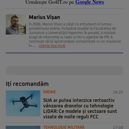
Google News
Urmărește Go4IT.ro pe
Marius Vișan
În 2006, Marius Vișan a pășit cu entuziasm în lumea
jurnalismului online, începând studiile la Facultatea de
Jurnalism a Universității Hyperion. În paralel, a realizat
stagii de internship la radio și într-o agenție de PR. A
continuat să își aprofundeze cunoștințele cu un masterat
în ...
citește mai mult
Iți recomandăm
DRONE
18:20
SUA ar putea interzice rertoactiv
vânzarea dronelor cu tehnologie
LiDAR: Ce modele și sectoare sunt
vizate de noile reguli FCC
TEHNOLOGIE MILITARĂ
17:00