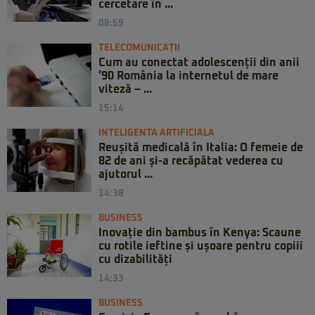
cercetare în ...
08:59
TELECOMUNICAȚII
Cum au conectat adolescenții din anii
’90 România la internetul de mare
viteză – ...
15:14
INTELIGENTA ARTIFICIALA
Reușită medicală în Italia: O femeie de
82 de ani și-a recăpătat vederea cu
ajutorul ...
14:38
BUSINESS
Inovație din bambus în Kenya: Scaune
cu rotile ieftine și ușoare pentru copiii
cu dizabilități
14:33
BUSINESS