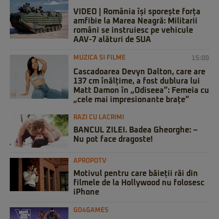
VIDEO | România își sporește forța
amfibie la Marea Neagră: Militarii
români se instruiesc pe vehicule
AAV-7 alături de SUA
MUZICA SI FILME
15:00
Cascadoarea Devyn Dalton, care are
137 cm înălțime, a fost dublura lui
Matt Damon în „Odiseea”: Femeia cu
„cele mai impresionante brațe”
RAZI CU LACRIMI
BANCUL ZILEI. Badea Gheorghe: –
Nu pot face dragoste!
APROPOTV
Motivul pentru care băieții răi din
filmele de la Hollywood nu folosesc
iPhone
GO4GAMES