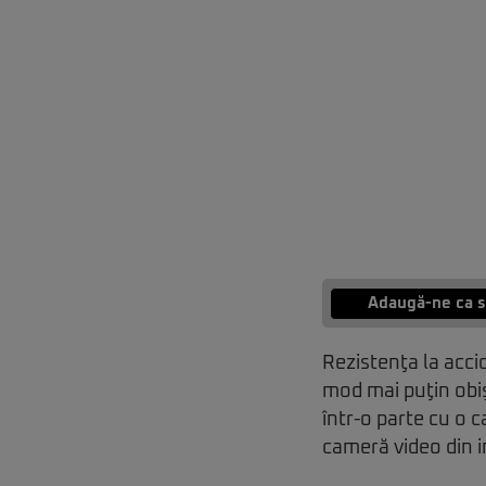
Adaugă-ne ca s
Rezistenţa la acci
mod mai puţin obiş
într-o parte cu o c
cameră video din i