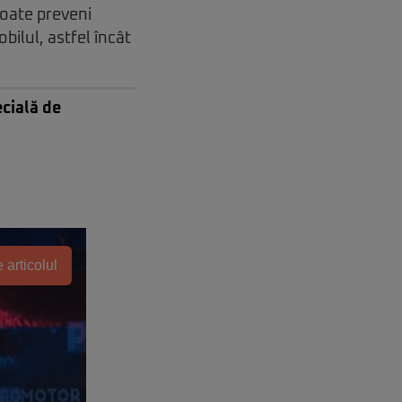
poate preveni
bilul, astfel încât
cială de
 articolul