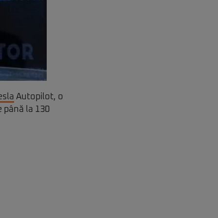
esla
Autopilot, o
e până la 130