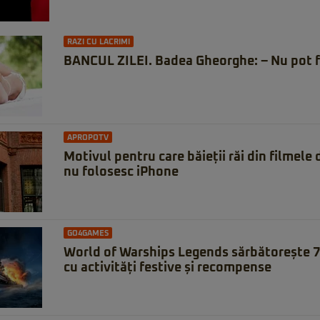
RAZI CU LACRIMI
BANCUL ZILEI. Badea Gheorghe: – Nu pot f
APROPOTV
Motivul pentru care băieții răi din filmele
nu folosesc iPhone
GO4GAMES
World of Warships Legends sărbătorește 7 
cu activități festive și recompense