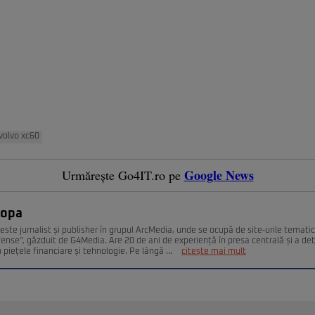
volvo xc60
Google News
Urmărește Go4IT.ro pe
Popa
este jurnalist și publisher în grupul ArcMedia, unde se ocupă de site-urile temati
fense”, găzduit de G4Media. Are 20 de ani de experiență în presa centrală și a deb
n piețele financiare și tehnologie. Pe lângă ...
citește mai mult