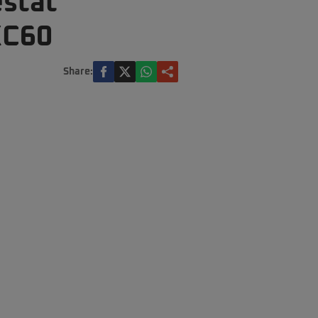
estat
XC60
Share: