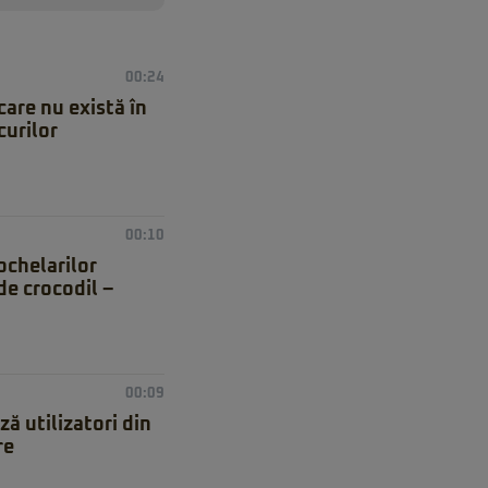
00:24
care nu există în
curilor
00:10
ochelarilor
de crocodil –
00:09
ă utilizatori din
re