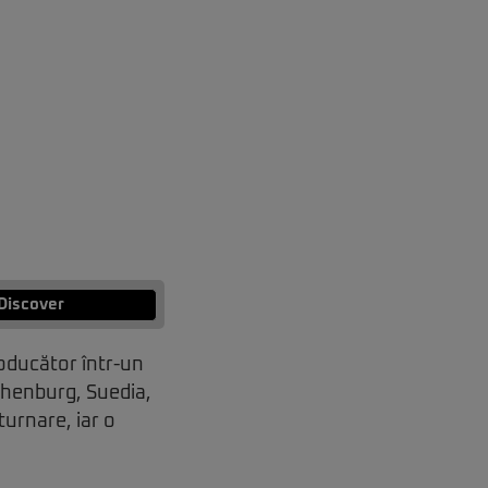
Discover
oducător într-un
thenburg, Suedia,
turnare, iar o