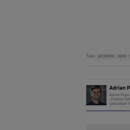
Tags:
accidente
volvo
Adrian 
Adrian Popa 
„Frontier De
specializat î