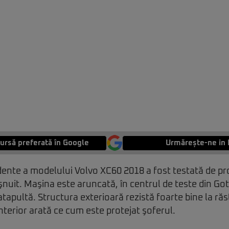
ursă preferată în Google
Urmărește-ne in 
dente a modelului Volvo XC60 2018 a fost testată de pr
nuit. Maşina este aruncată, în centrul de teste din Go
atapultă. Structura exterioară rezistă foarte bine la răs
nterior arată ce cum este protejat şoferul.