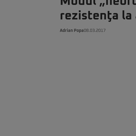
Modul „neort
rezistenţa l
Adrian Popa
08.03.2017