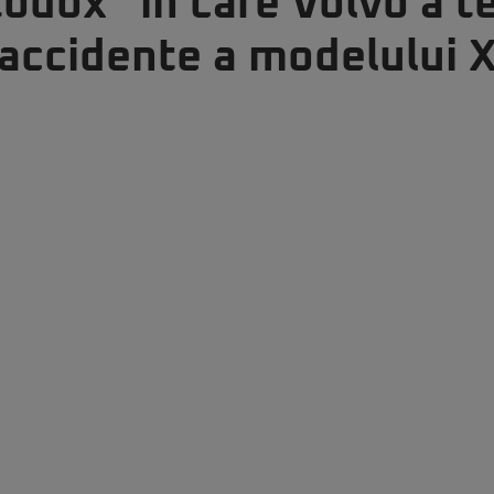
odox” în care Volvo a t
a accidente a modelului 