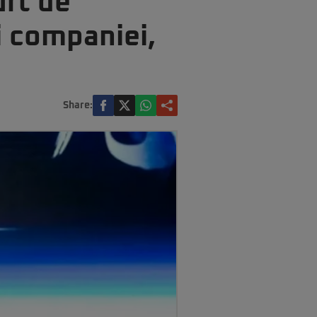
urt de
i companiei,
Share: