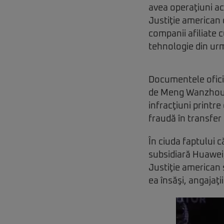
avea operaţiuni ac
Justiţie american
companii afiliate 
tehnologie din urm
Documentele ofici
de Meng Wanzhou, î
infracţiuni printr
fraudă în transfer d
În ciuda faptului 
subsidiară Huawei,
Justiţie american 
ea însăşi, angajaţ