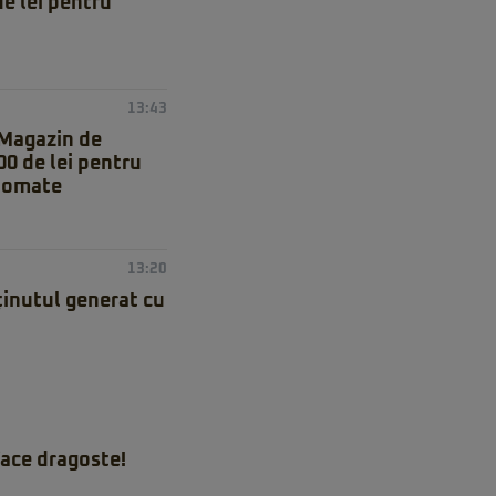
e lei pentru
13:43
 Magazin de
0 de lei pentru
utomate
13:20
inutul generat cu
ace dragoste!