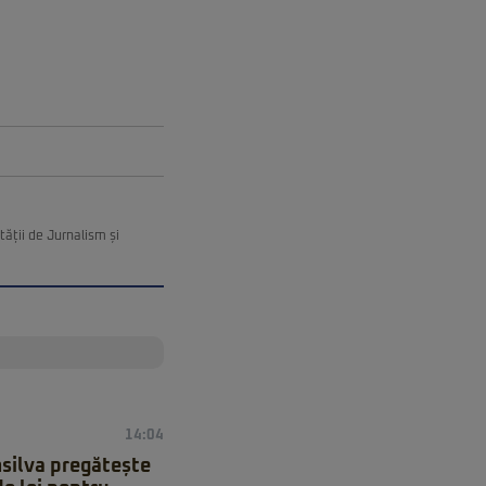
ății de Jurnalism și
14:04
msilva pregătește