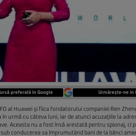
ursă preferată în Google
Urmărește-ne in 
 al Huawei şi fiica fondatorului companiei Ren Zhengf
 în urmă cu câteva luni, iar de atunci acuzaţiile la adre
rave. Aceasta nu a fost însă arestată pentru spionaj, ci 
sub conducerea sa împrumutând bani de la bănci ameri