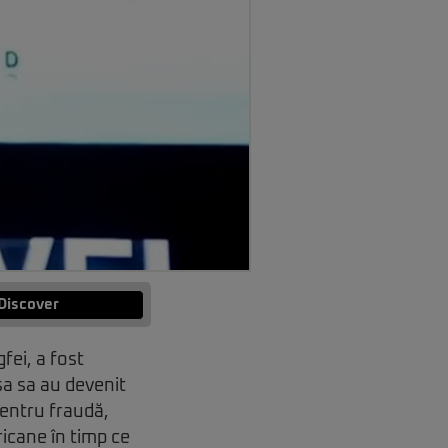
Discover
ei, a fost
sa sa au devenit
pentru fraudă,
cane în timp ce