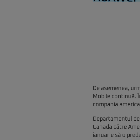
De asemenea, urmăr
Mobile continuă. În
compania americană
Departamentul de 
Canada către Amer
ianuarie să o pred