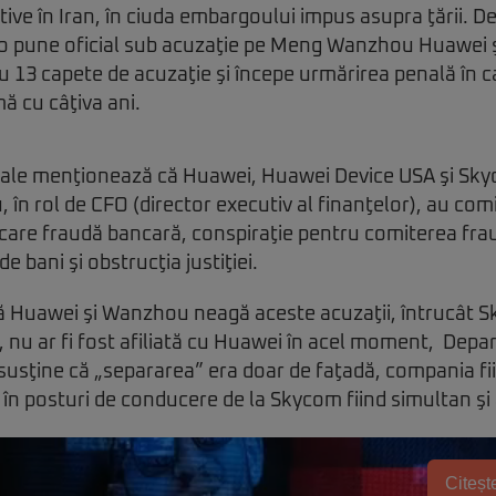
tive în Iran, în ciuda embargoului impus asupra ţării. 
 o pune oficial sub acuzaţie pe Meng Wanzhou Huawei ş
cu 13 capete de acuzaţie şi începe urmărirea penală în c
ă cu câţiva ani.
ale menţionează că Huawei, Huawei Device USA şi Skyc
n rol de CFO (director executiv al finanţelor), au com
e care fraudă bancară, conspiraţie pentru comiterea fra
e bani şi obstrucţia justiţiei.
că Huawei şi Wanzhou neagă aceste acuzaţii, întrucât 
 nu ar fi fost afiliată cu Huawei în acel moment, Dep
susţine că „separarea” era doar de faţadă, compania fi
ii în posturi de conducere de la Skycom fiind simultan ş
Citește