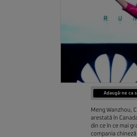
Adaugă-ne ca s
Meng Wanzhou, CFO
arestată în Canada
din ce în ce mai g
compania chineză 