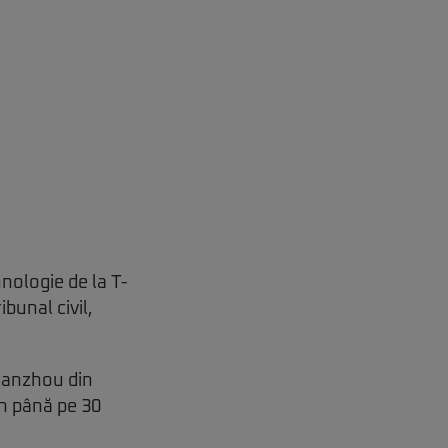
nologie de la T-
bunal civil,
Zanzhou din
n până pe 30