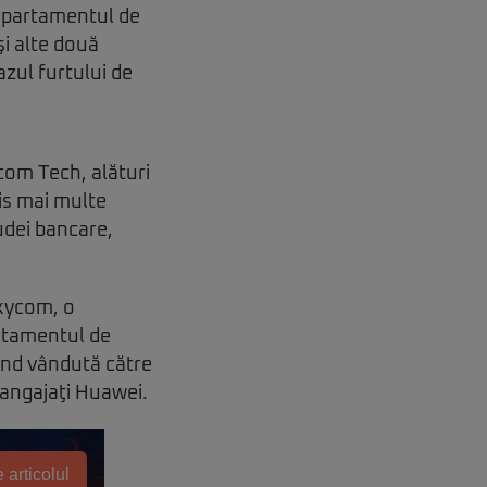
Departamentul de
i alte două
azul furtului de
om Tech, alături
is mai multe
udei bancare,
Skycom, o
artamentul de
ind vândută către
i angajaţi Huawei.
 articolul