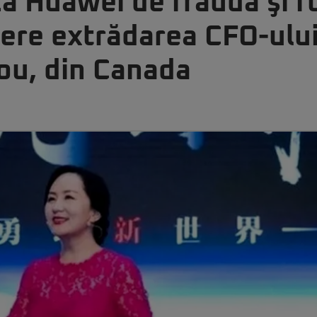
ă Huawei de fraudă şi f
Cere extrădarea CFO-ulu
u, din Canada