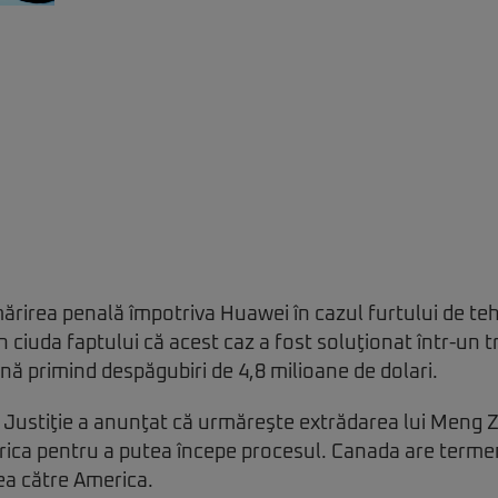
irea penală împotriva Huawei în cazul furtului de teh
 ciuda faptului că acest caz a fost soluţionat într-un tri
 primind despăgubiri de 4,8 milioane de dolari.
Justiţie a anunţat că urmăreşte extrădarea lui Meng 
ica pentru a putea începe procesul. Canada are terme
ea către America.