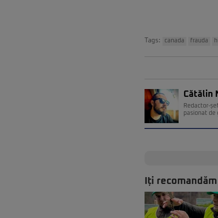
Tags:
canada
frauda
h
Cătălin 
Redactor-șef
pasionat de 
Iți recomandăm