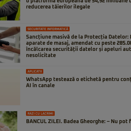
o platformă europeană de 54,92 milioane d
reducerea tăierilor ilegale
SECURITATE INFORMATICĂ
Sancțiune masivă de la Protecția Datelor:
aparate de masaj, amendat cu peste 285.00
încălcarea securității datelor și apeluri a
nesolicitate
APLICATII
WhatsApp testează o etichetă pentru conț
AI în canale
RAZI CU LACRIMI
BANCUL ZILEI. Badea Gheorghe: – Nu pot f