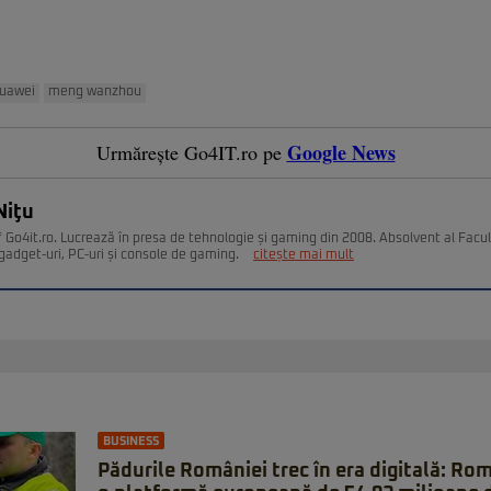
uawei
meng wanzhou
Google News
Urmărește Go4IT.ro pe
Niţu
 Go4it.ro. Lucrează în presa de tehnologie și gaming din 2008. Absolvent al Facult
gadget-uri, PC-uri și console de gaming.
citește mai mult
BUSINESS
Pădurile României trec în era digitală: Ro