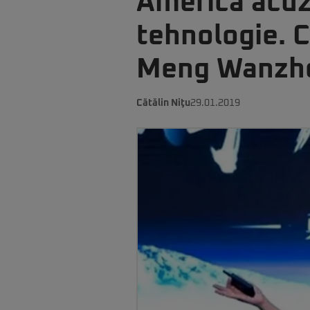
America acuz
tehnologie. 
Meng Wanzho
Cătălin Niţu
29.01.2019