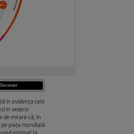
Discover
tă în evidența cele
ând în vedere
e de mirare că, în
e pe piața mondială
brand estimat la