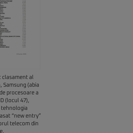
t clasament al
tă, Samsung (abia
a de procesoare a
D (locul 47),
, tehnologia
clasat “new entry”
torul telecom din
e.