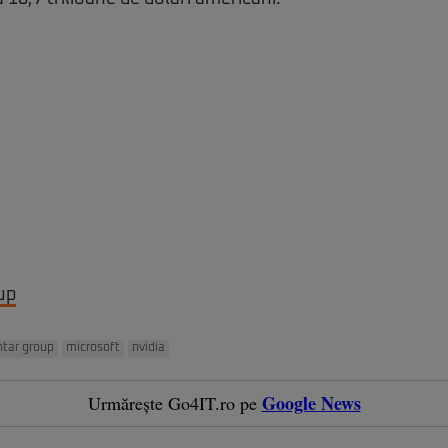
up
ntar group
microsoft
nvidia
Google News
Urmărește Go4IT.ro pe