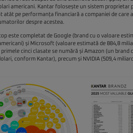
dolari americani. Kantar folosește un sistem proprietar
t atât pe performanța financiară a companiei de care a
umatorilor despre acestea.
top este completat de Google (brand cu o valoare estim
americani) și Microsoft (valoare estimată de 884,8 milia
 primele cinci clasate se numără și Amazon (un brand 
dolari, conform Kantar), precum și NVIDIA (509,4 miliard