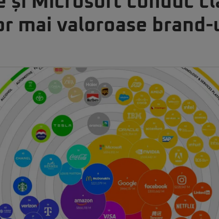
e și Microsoft conduc c
or mai valoroase brand-