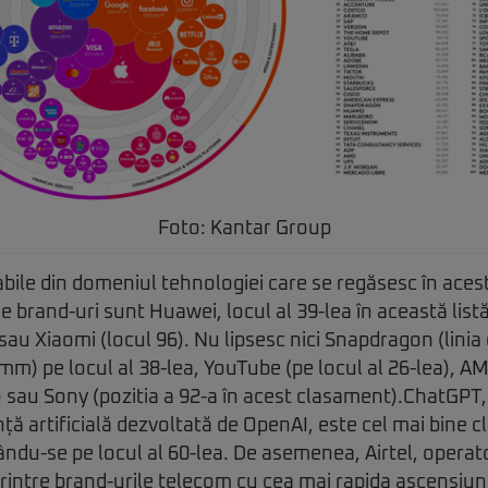
Foto: Kantar Group
bile din domeniul tehnologiei care se regăsesc în aces
e brand-uri sunt Huawei, locul al 39-lea în această lis
 sau Xiaomi (locul 96). Nu lipsesc nici Snapdragon (lini
mm) pe locul al 38-lea, YouTube (pe locul al 26-lea), AM
6) sau Sony (pozitia a 92-a în acest clasament).ChatGPT
nță artificială dezvoltată de OpenAI, este cel mai bine 
uându-se pe locul al 60-lea. De asemenea, Airtel, opera
rintre brand-urile telecom cu cea mai rapida ascensiun