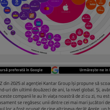
ursă preferată în Google
Urmărește-ne in 
 din 2025 al agenției Kantar Group își propune să scoa
-uri din ultimii douăzeci de ani, la nivel global. Și, av
ceste companii le au în viața noastră de zi cu zi, nu est
asament se regăsesc unii dintre cei mai mari jucători d
mul loc a fost ocupat de cine altcineva decât Apple, un 