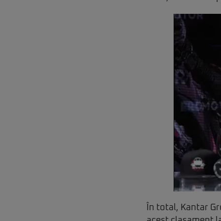
În total, Kantar G
acest clasament la