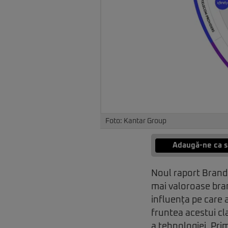
Foto: Kantar Group
Adaugă-ne ca s
Noul raport BrandZ
mai valoroase brand
influența pe care a
fruntea acestui cl
a tehnologiei. Pri