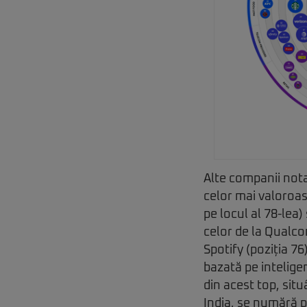
Alte companii nota
celor mai valoroas
pe locul al 78-lea)
celor de la Qualco
Spotify (poziția 7
bazată pe intelige
din acest top, sit
India, se numără p