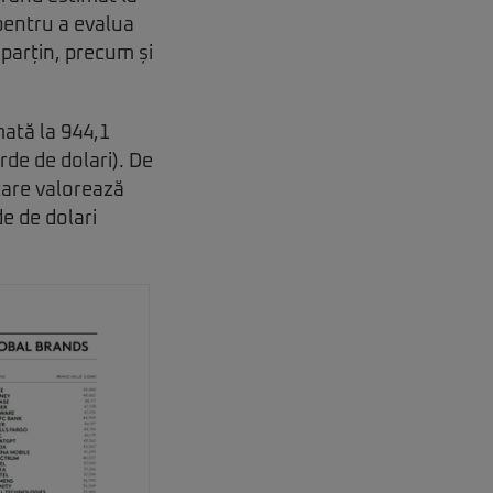
 pentru a evalua
parțin, precum și
ată la 944,1
rde de dolari). De
care valorează
e de dolari