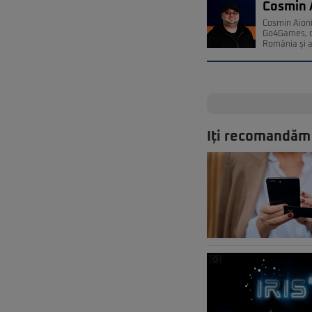
Cosmin 
Cosmin Aioni
Go4Games, de
România și a
Iți recomandăm