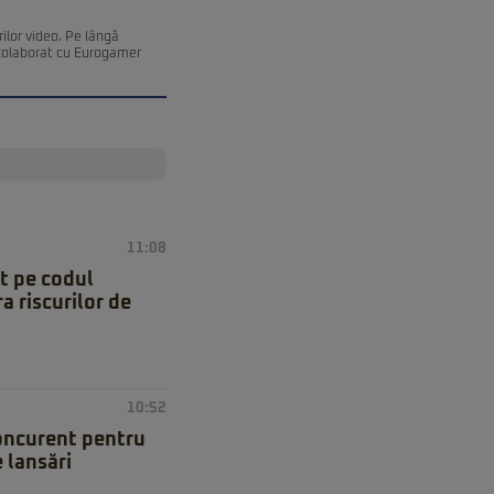
ilor video. Pe lângă
a colaborat cu Eurogamer
11:08
at pe codul
a riscurilor de
10:52
concurent pentru
 lansări