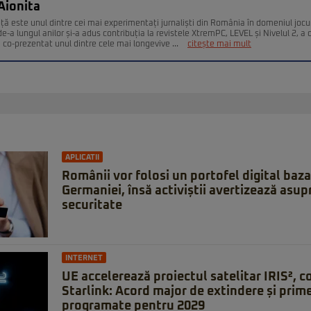
Aionita
ță este unul dintre cei mai experimentați jurnaliști din România în domeniul jocur
-a lungul anilor și-a adus contribuția la revistele XtremPC, LEVEL și Nivelul 2, 
 co-prezentat unul dintre cele mai longevive ...
citește mai mult
APLICATII
Românii vor folosi un portofel digital baz
Germaniei, însă activiștii avertizează asupr
securitate
INTERNET
UE accelerează proiectul satelitar IRIS², 
Starlink: Acord major de extindere și prime
programate pentru 2029