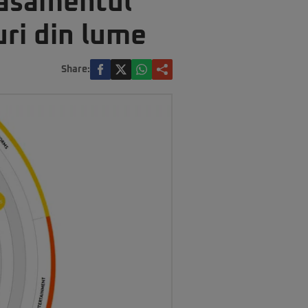
lasamentul
uri din lume
Share: