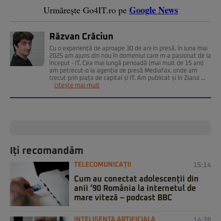
Google News
Urmărește Go4IT.ro pe
Răzvan Crăciun
Cu o experiență de aproape 30 de ani în presă, în luna mai
2025 am ajuns din nou în domeniul care m-a pasionat de la
început - IT. Cea mai lungă perioadă (mai mult de 15 ani)
am petrecut-o la agenția de presă Mediafax, unde am
trecut prin piața de capital și IT. Am publicat și în Ziarul ...
citește mai mult
Iți recomandăm
TELECOMUNICAȚII
15:14
Cum au conectat adolescenții din
anii ’90 România la internetul de
mare viteză – podcast BBC
INTELIGENTA ARTIFICIALA
14:38