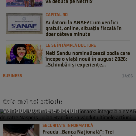
va debuta pe Netflix
CAPITAL.RO
Ai datorii la ANAF? Cum verifici
gratuit, online, situația fiscală în
doar câteva minute
CE SE ÎNTÂMPLĂ DOCTORE
Neti Sandu nominalizează zodia care
începe o viață nouă în august 2026:
„Schimbări și experiențe...
BUSINESS
14:06
Comisia Europeană aprobă
achiziționarea integrală a eMAG de
Cele mai noi articole
către Naspers. Iulian Stanciu și-a
vândut ultimele acțiuni
SECURITATE INFORMATICĂ
Frauda „Banca Națională”: Trei