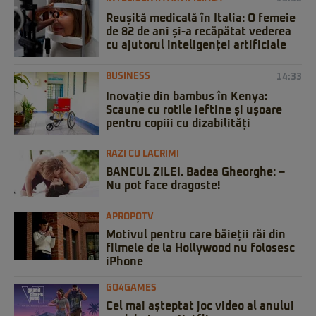
Reușită medicală în Italia: O femeie
de 82 de ani și-a recăpătat vederea
cu ajutorul inteligenței artificiale
BUSINESS
14:33
Inovație din bambus în Kenya:
Scaune cu rotile ieftine și ușoare
pentru copiii cu dizabilități
RAZI CU LACRIMI
BANCUL ZILEI. Badea Gheorghe: –
Nu pot face dragoste!
APROPOTV
Motivul pentru care băieții răi din
filmele de la Hollywood nu folosesc
iPhone
GO4GAMES
Cel mai așteptat joc video al anului