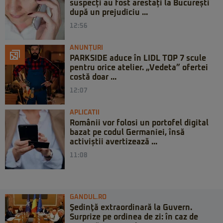
suspecți au fost arestați la București
după un prejudiciu ...
12:56
ANUNȚURI
PARKSIDE aduce în LIDL TOP 7 scule
pentru orice atelier. „Vedeta” ofertei
costă doar ...
12:07
APLICATII
Românii vor folosi un portofel digital
bazat pe codul Germaniei, însă
activiștii avertizează ...
11:08
GANDUL.RO
Şedinţă extraordinară la Guvern.
Surprize pe ordinea de zi: în caz de