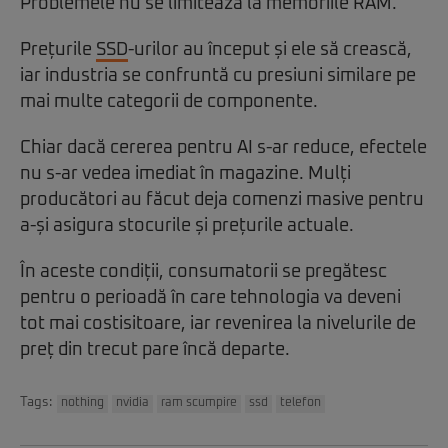
Problemele nu se limitează la memoriile RAM.
Prețurile
SSD
-urilor au început și ele să crească,
iar industria se confruntă cu presiuni similare pe
mai multe categorii de componente.
Chiar dacă cererea pentru AI s-ar reduce, efectele
nu s-ar vedea imediat în magazine. Mulți
producători au făcut deja comenzi masive pentru
a-și asigura stocurile și prețurile actuale.
În aceste condiții, consumatorii se pregătesc
pentru o perioadă în care tehnologia va deveni
tot mai costisitoare, iar revenirea la nivelurile de
preț din trecut pare încă departe.
Tags:
nothing
nvidia
ram scumpire
ssd
telefon