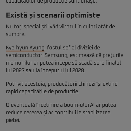
capacităților de producție sunt uriașe.
Există și scenarii optimiste
Nu toți specialiștii văd viitorul în culori atât de
sumbre.
Kye-hyun Kyung
, fostul șef al diviziei de
semiconductori Samsung, estimează că prețurile
memoriilor ar putea începe să scadă spre finalul
lui 2027 sau la începutul lui 2028.
Potrivit acestuia, producătorii chinezi își extind
rapid capacitățile de producție.
O eventuală încetinire a boom-ului AI ar putea
reduce cererea și ar contribui la stabilizarea
pieței.