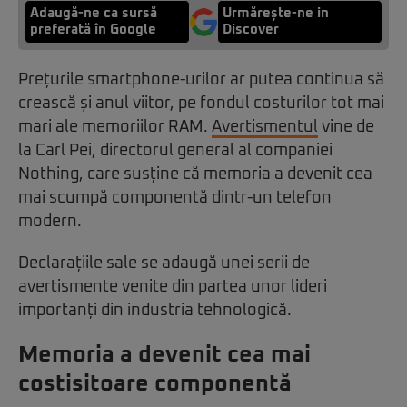
Adaugă-ne ca sursă
Urmărește-ne in
preferată în Google
Discover
Prețurile smartphone-urilor ar putea continua să
crească și anul viitor, pe fondul costurilor tot mai
mari ale memoriilor RAM.
Avertismentul
vine de
la Carl Pei, directorul general al companiei
Nothing, care susține că memoria a devenit cea
mai scumpă componentă dintr-un telefon
modern.
Declarațiile sale se adaugă unei serii de
avertismente venite din partea unor lideri
importanți din industria tehnologică.
Memoria a devenit cea mai
costisitoare componentă