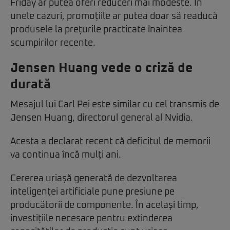
Friday ar putea oferi reduceri mai modeste. În
unele cazuri, promoțiile ar putea doar să readucă
produsele la prețurile practicate înaintea
scumpirilor recente.
Jensen Huang vede o criză de
durată
Mesajul lui Carl Pei este similar cu cel transmis de
Jensen Huang, directorul general al Nvidia.
Acesta a declarat recent că deficitul de memorii
va continua încă mulți ani.
Cererea uriașă generată de dezvoltarea
inteligenței artificiale pune presiune pe
producătorii de componente. În același timp,
investițiile necesare pentru extinderea