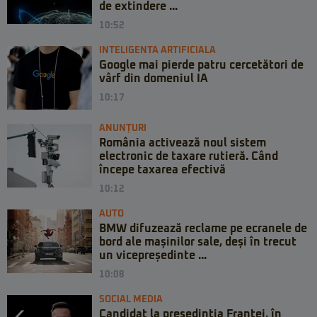
de extindere ...
10:52
INTELIGENTA ARTIFICIALA
Google mai pierde patru cercetători de
vârf din domeniul IA
10:17
ANUNȚURI
România activează noul sistem
electronic de taxare rutieră. Când
începe taxarea efectivă
10:12
AUTO
BMW difuzează reclame pe ecranele de
bord ale mașinilor sale, deși în trecut
un vicepreședinte ...
10:08
SOCIAL MEDIA
Candidat la președinția Franței, în