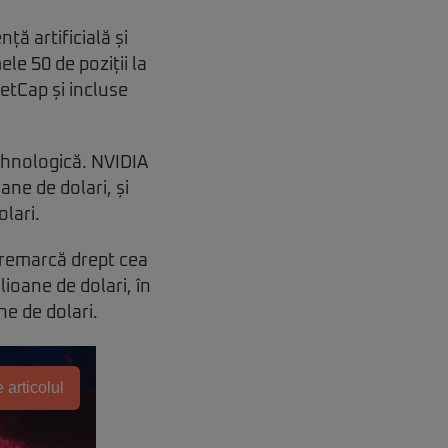
ță artificială și
le 50 de poziții la
etCap și incluse
tehnologică. NVIDIA
ne de dolari, și
lari.
 remarcă drept cea
lioane de dolari, în
e de dolari.
 articolul