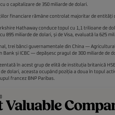
 cu o capitalizare de 350 miliarde de dolari.
iilor financiare rămâne controlat majoritar de entități 
kshire Hathaway conduce topul cu 1,1 trilioane de dol
 895 miliarde de dolari, și de Visa, evaluată la 625 mili
nal, trei bănci guvernamentale din China — Agricultura
 Bank și ICBC — depășesc pragul de 300 miliarde de dol
entată în acest grup de elită de instituția britanică HS
 de dolari, aceasta ocupând poziția a doua în topul act
upul francez BNP Paribas.