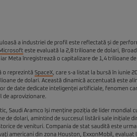
loasă a industriei de profil este reflectată și de perfo
Microsoft
este evaluată la 2,8 trilioane de dolari, Broa
, iar Meta înregistrează o capitalizare de 1,4 trilioane de
ă o reprezintă
SpaceX
, care s-a listat la bursă în iunie 2
rilioane de dolari. Această dinamică accentuată este al
or de date dedicate inteligenței artificiale, fenomen c
al de aprovizionare.
tic, Saudi Aramco își menține poziția de lider mondial c
ne de dolari, amintind de succesul listării sale inițiale d
 istorice de venituri. Compania de stat saudită este urm
ivați americani din zona Houston, ExxonMobil, evaluat l