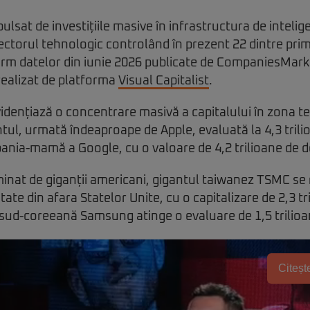
lsat de investițiile masive în infrastructura de inteligen
ctorul tehnologic controlând în prezent 22 dintre prime
orm datelor din iunie 2026 publicate de CompaniesMark
 realizat de platforma
Visual Capitalist
.
vidențiază o concentrare masivă a capitalului în zona 
l, urmată îndeaproape de Apple, evaluată la 4,3 trilioa
nia-mamă a Google, cu o valoare de 4,2 trilioane de do
minat de giganții americani, gigantul taiwanez TSMC se
ate din afara Statelor Unite, cu o capitalizare de 2,3 tri
sud-coreeană Samsung atinge o evaluare de 1,5 trilioan
Citește