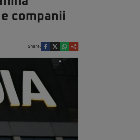
omină
de companii
Share: