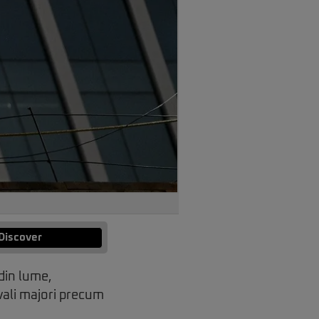
Discover
din lume,
ivali majori precum