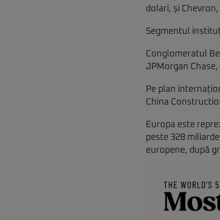
dolari, și Chevron,
Segmentul instituț
Conglomeratul Ber
JPMorgan Chase, cu
Pe plan internațio
China Construction
Europa este reprez
peste 328 miliarde
europene, după gr