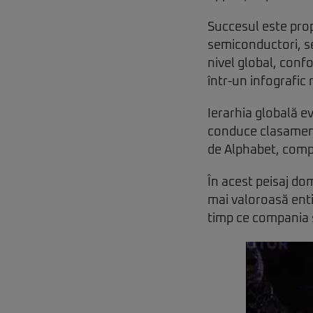
Succesul este propu
semiconductori, se
nivel global, conf
într-un infografic
Ierarhia globală e
conduce clasamentu
de Alphabet, compa
În acest peisaj do
mai valoroasă entit
timp ce compania 