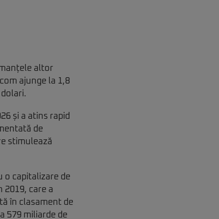
rmanțele altor
dcom ajunge la 1,8
 dolari.
026 și a atins rapid
imentată de
are stimulează
u o capitalizare de
in 2019, care a
ată în clasament de
a 579 miliarde de