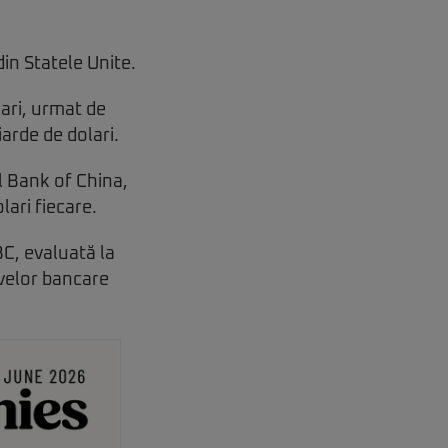
din Statele Unite.
ari, urmat de
arde de dolari.
l Bank of China,
ari fiecare.
BC, evaluată la
ivelor bancare