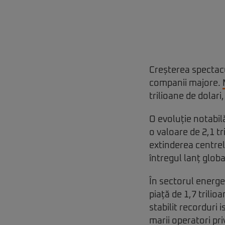
Creșterea spectacu
companii majore.
trilioane de dolari
O evoluție notabil
o valoare de 2,1 t
extinderea centrel
întregul lanț glob
În sectorul energe
piață de 1,7 trilioa
stabilit recorduri
marii operatori pr