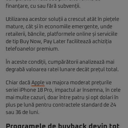
finanțare, cu sau fără subvenții.
Utilizarea acestor soluții a crescut atât în piețele
mature, cât și în economiile emergente, unde
retailerii, băncile, platformele online și serviciile
de tip Buy Now, Pay Later facilitează achiziția
telefoanelor premium.
În aceste condiții, cumpărătorii analizează mai
degrabă valoarea ratei lunare decât prețul total.
Chiar dacă
Apple
va majora moderat prețurile
seriei iPhone 18 Pro, impactul ar însemna, în cele
mai multe cazuri, doar între patru și opt dolari în
plus pe lună pentru contractele standard de 24
sau 36 de luni.
Programele de buyback devin tot