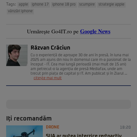
Tags:
apple
iphone 17
iphone 18 pro
scumpire
strategie apple
vânzări iphone
Google News
Urmărește Go4IT.ro pe
Răzvan Crăciun
Cu o experiență de aproape 30 de ani în presă, în luna mai
2025 am ajuns din nou în domeniul care m-a pasionat de la
început - IT. Cea mai lungă perioadă (mai mult de 15 ani)
am petrecut-o la agenția de presă Mediafax, unde am
trecut prin piața de capital și IT. Am publicat și în Ziarul ...
citește mai mult
Iți recomandăm
DRONE
18:20
SUA ar putea interzice rertoactiv