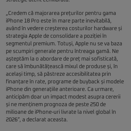
strategie atent echilibrată.
„Credem că majorarea prețurilor pentru gama
iPhone 18 Pro este în mare parte inevitabilă,
având în vedere creșterea costurilor hardware și
strategia Apple de consolidare a poziției în
segmentul premium. Totuși, Apple nu se va baza
pe scumpiri generale pentru întreaga gamă. Ne
așteptăm la o abordare de preț mai sofisticată,
care să îmbunătățească mixul de produse și, în
același timp, să păstreze accesibilitatea prin
finanțare în rate, programe de buyback și modele
iPhone din generațiile anterioare. Ca urmare,
anticipăm doar un impact modest asupra cererii
și ne menținem prognoza de peste 250 de
milioane de iPhone-uri livrate la nivel global în
2026”, a declarat aceasta.