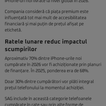
iPhone-uri noi livrate la nivel global în 2026.
Compania consideră că piața premium este
influențată tot mai mult de accesibilitatea
financiară și mai puțin de prețul afișat pe
etichetă.
Ratele lunare reduc impactul
scumpirilor
Aproximativ 70% dintre iPhone-urile noi
cumpărate în 2026 vor fi achiziționate prin planuri
de finanțare. În 2025, ponderea era de 68%.
Doar 30% dintre cumpărători vor plăti integral
prețul telefonului la momentul achiziției.
SAG include în această categorie telefoanele
cumpărate în rate sau prin alte forme de