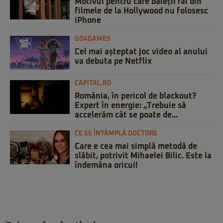
Motivul pentru care băieții răi din
filmele de la Hollywood nu folosesc
iPhone
GO4GAMES
Cel mai așteptat joc video al anului
va debuta pe Netflix
CAPITAL.RO
România, în pericol de blackout?
Expert în energie: „Trebuie să
accelerăm cât se poate de...
CE SE ÎNTÂMPLĂ DOCTORE
Care e cea mai simplă metodă de
slăbit, potrivit Mihaelei Bilic. Este la
îndemâna oricui!