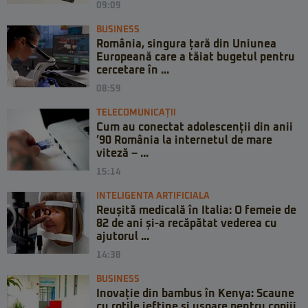
09:09
BUSINESS
România, singura țară din Uniunea
Europeană care a tăiat bugetul pentru
cercetare în ...
08:59
TELECOMUNICAȚII
Cum au conectat adolescenții din anii
’90 România la internetul de mare
viteză – ...
15:14
INTELIGENTA ARTIFICIALA
Reușită medicală în Italia: O femeie de
82 de ani și-a recăpătat vederea cu
ajutorul ...
14:38
BUSINESS
Inovație din bambus în Kenya: Scaune
cu rotile ieftine și ușoare pentru copiii