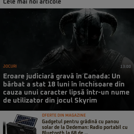
Cele mai noi articole
JOCURI
13:00
Eroare judiciară gravă în Canada: Un
bărbat a stat 18 luni în închisoare din
cauza unui caracter lipsă într-un nume
de utilizator din jocul Skyrim
OFERTE DIN MAGAZINE
Gadgetul pentru grădină cu panou
solar de la Dedeman: Radio portabil cu
Bluetooth la 68 de ...