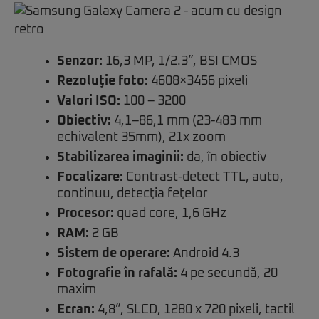
Senzor:
16,3 MP, 1/2.3”, BSI CMOS
Rezoluţie foto:
4608×3456 pixeli
Valori ISO:
100 – 3200
Obiectiv:
4,1–86,1 mm (23-483 mm
echivalent 35mm), 21x zoom
Stabilizarea imaginii:
da, în obiectiv
Focalizare:
Contrast-detect TTL, auto,
continuu, detecţia feţelor
Procesor:
quad core, 1,6 GHz
RAM:
2 GB
Sistem de operare:
Android 4.3
Fotografie în rafală:
4 pe secundă, 20
maxim
Ecran:
4,8”, SLCD, 1280 x 720 pixeli, tactil