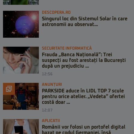
DESCOPERA.RO
Singurul loc din Sistemul Solar în care
astronomii au observat...
SECURITATE INFORMATICĂ
Frauda „Banca Națională”: Trei
suspecți au fost arestați la București
după un prejudiciu ...
12:56
ANUNȚURI
PARKSIDE aduce în LIDL TOP 7 scule
pentru orice atelier. „Vedeta” ofertei
costă doar ...
12:07
APLICATII
Românii vor folosi un portofel digital
bazat pe codul Germaniei, însă