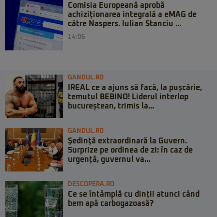
Comisia Europeană aprobă
achiziționarea integrală a eMAG de
către Naspers. Iulian Stanciu ...
14:06
GANDUL.RO
IREAL ce a ajuns să facă, la pușcărie,
temutul BEBINO! Liderul interlop
bucureștean, trimis la...
GANDUL.RO
Şedinţă extraordinară la Guvern.
Surprize pe ordinea de zi: în caz de
urgență, guvernul va...
DESCOPERA.RO
Ce se întâmplă cu dinții atunci când
bem apă carbogazoasă?