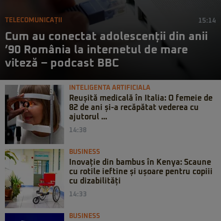
TELECOMUNICAȚII
15:14
Cum au conectat adolescenții din anii
’90 România la internetul de mare
viteză – podcast BBC
INTELIGENTA ARTIFICIALA
Reușită medicală în Italia: O femeie de
82 de ani și-a recăpătat vederea cu
ajutorul ...
14:38
BUSINESS
Inovație din bambus în Kenya: Scaune
cu rotile ieftine și ușoare pentru copiii
cu dizabilități
14:33
BUSINESS