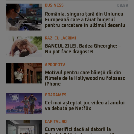
BUSINESS
08:59
România, singura țară din Uniunea
Europeană care a tăiat bugetul
pentru cercetare în ultimul deceniu
RAZI CU LACRIMI
BANCUL ZILEI. Badea Gheorghe: –
Nu pot face dragoste!
APROPOTV
Motivul pentru care băieții răi din
filmele de la Hollywood nu folosesc
iPhone
GO4GAMES
Cel mai așteptat joc video al anului
va debuta pe Netflix
CAPITAL.RO
Cum verifici dacă ai datorii la