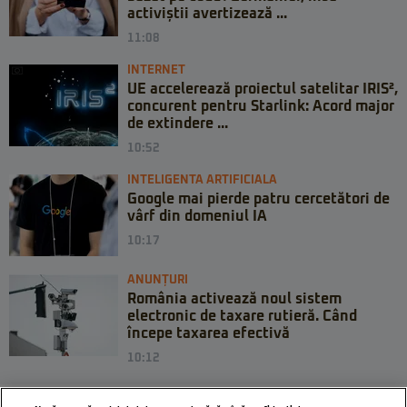
activiștii avertizează ...
11:08
INTERNET
UE accelerează proiectul satelitar IRIS²,
concurent pentru Starlink: Acord major
de extindere ...
10:52
INTELIGENTA ARTIFICIALA
Google mai pierde patru cercetători de
vârf din domeniul IA
10:17
ANUNȚURI
România activează noul sistem
electronic de taxare rutieră. Când
începe taxarea efectivă
10:12