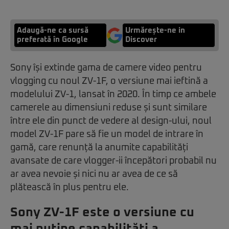
Adaugă-ne ca sursă
Urmărește-ne in
preferată în Google
Discover
Sony își extinde gama de camere video pentru
vlogging cu noul ZV-1F, o versiune mai ieftină a
modelului ZV-1, lansat în 2020. În timp ce ambele
camerele au dimensiuni reduse și sunt similare
între ele din punct de vedere al design-ului, noul
model ZV-1F pare să fie un model de intrare în
gamă, care renunță la anumite capabilități
avansate de care vlogger-ii începători probabil nu
ar avea nevoie și nici nu ar avea de ce să
plătească în plus pentru ele.
Sony ZV-1F este o versiune cu
mai puține capabilități a