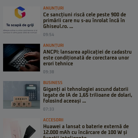
ANUNȚURI
Ce sancțiuni riscă cele peste 900 de
primării care nu s-au înrolat încă în
Ghiseul.ro. ...
09:54
ANUNȚURI
ANCPI: lansarea aplicației de cadastru
este condiționată de corectarea unor
erori tehnice
09:38
BUSINESS
Giganți ai tehnologiei ascund datorii
legate de IA de 1,65 trilioane de dolari,
folosind aceeași ...
07:33
ACCESORII
Huawei a lansat o baterie externă de
12.000 mAh cu încărcare de 100 W și