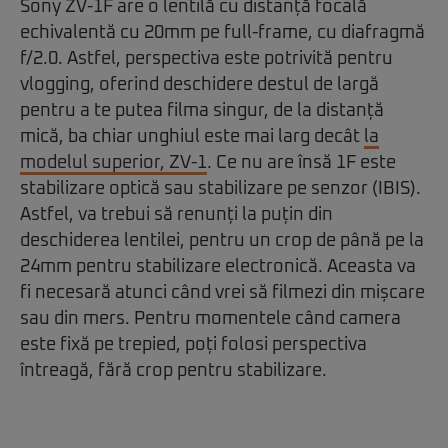
Sony ZV-1F are o lentilă cu distanță focală
echivalentă cu 20mm pe full-frame, cu diafragmă
f/2.0. Astfel, perspectiva este potrivită pentru
vlogging, oferind deschidere destul de largă
pentru a te putea filma singur, de la distanță
mică, ba chiar unghiul este mai larg decât
la
modelul superior, ZV-1
. Ce nu are însă 1F este
stabilizare optică sau stabilizare pe senzor (IBIS).
Astfel, va trebui să renunți la puțin din
deschiderea lentilei, pentru un crop de până pe la
24mm pentru stabilizare electronică. Aceasta va
fi necesară atunci când vrei să filmezi din mișcare
sau din mers. Pentru momentele când camera
este fixă pe trepied, poți folosi perspectiva
întreagă, fără crop pentru stabilizare.