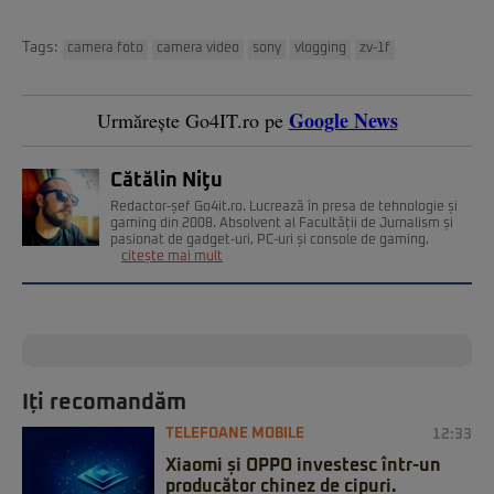
Tags:
camera foto
camera video
sony
vlogging
zv-1f
Google News
Urmărește Go4IT.ro pe
Cătălin Niţu
Redactor-șef Go4it.ro. Lucrează în presa de tehnologie și
gaming din 2008. Absolvent al Facultății de Jurnalism și
pasionat de gadget-uri, PC-uri și console de gaming.
citește mai mult
Iți recomandăm
TELEFOANE MOBILE
12:33
Xiaomi și OPPO investesc într-un
producător chinez de cipuri.