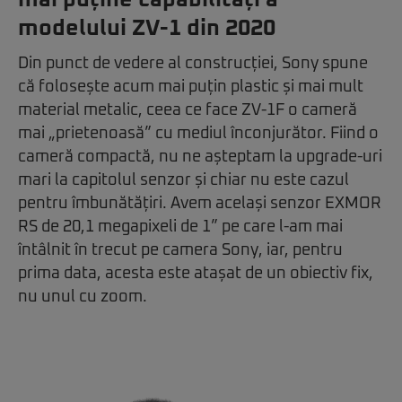
modelului ZV-1 din 2020
Din punct de vedere al construcției, Sony spune
că folosește acum mai puțin plastic și mai mult
material metalic, ceea ce face ZV-1F o cameră
mai „prietenoasă” cu mediul înconjurător. Fiind o
cameră compactă, nu ne așteptam la upgrade-uri
mari la capitolul senzor și chiar nu este cazul
pentru îmbunătățiri. Avem același senzor EXMOR
RS de 20,1 megapixeli de 1” pe care l-am mai
întâlnit în trecut pe camera Sony, iar, pentru
prima data, acesta este atașat de un obiectiv fix,
nu unul cu zoom.